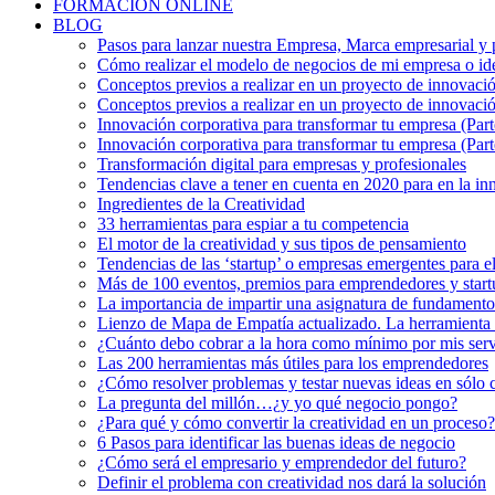
FORMACIÓN ONLINE
BLOG
Pasos para lanzar nuestra Empresa, Marca empresarial y 
Cómo realizar el modelo de negocios de mi empresa o id
Conceptos previos a realizar en un proyecto de innovació
Conceptos previos a realizar en un proyecto de innovació
Innovación corporativa para transformar tu empresa (Parte
Innovación corporativa para transformar tu empresa (Part
Transformación digital para empresas y profesionales
Tendencias clave a tener en cuenta en 2020 para en la in
Ingredientes de la Creatividad
33 herramientas para espiar a tu competencia
El motor de la creatividad y sus tipos de pensamiento
Tendencias de las ‘startup’ o empresas emergentes para e
Más de 100 eventos, premios para emprendedores y star
La importancia de impartir una asignatura de fundamento
Lienzo de Mapa de Empatía actualizado. La herramienta i
¿Cuánto debo cobrar a la hora como mínimo por mis serv
Las 200 herramientas más útiles para los emprendedores
¿Cómo resolver problemas y testar nuevas ideas en sólo 
La pregunta del millón…¿y yo qué negocio pongo?
¿Para qué y cómo convertir la creatividad en un proceso?
6 Pasos para identificar las buenas ideas de negocio
¿Cómo será el empresario y emprendedor del futuro?
Definir el problema con creatividad nos dará la solución