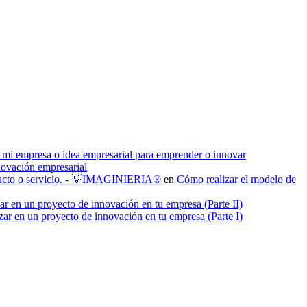
 mi empresa o idea empresarial para emprender o innovar
novación empresarial
roducto o servicio. - 💡IMAGINIERIA®
en
Cómo realizar el modelo de
ar en un proyecto de innovación en tu empresa (Parte II)
zar en un proyecto de innovación en tu empresa (Parte I)