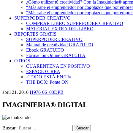
¿Cómo utilizar tú creatividad? Con la Imaginieria® aprend
“Más sabe el emprendedor por cogotazos que por emprend
“Más sabe el emprendedor por cogotazos que por empren
SUPERPODER CREATIVO
COMPRAR LIBRO SUPERPODER CREATIVO
MATERIAL EXTRA DEL LIBRO
REPORTES GRATIS
SUPERPODER CREATIVO
Manual de creatividad GRATUITO
Ebook GRATUITO
Formación Online GRATUITA
OTROS
CUARENTENA EN POSITIVO
ESPACIO CREA
«TODO ESTÁ EN TI»
THE BOX: Ponte ON
abril 21, 2016
I1976-06_03DPB
IMAGINIERIA® DIGITAL
Buscar: