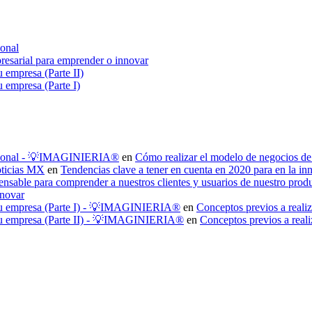
ional
resarial para emprender o innovar
 empresa (Parte II)
u empresa (Parte I)
fesional - 💡IMAGINIERIA®
en
Cómo realizar el modelo de negocios de
oticias MX
en
Tendencias clave a tener en cuenta en 2020 para en la in
ensable para comprender a nuestros clientes y usuarios de nuestro p
nnovar
n tu empresa (Parte I) - 💡IMAGINIERIA®
en
Conceptos previos a realiz
n tu empresa (Parte II) - 💡IMAGINIERIA®
en
Conceptos previos a reali