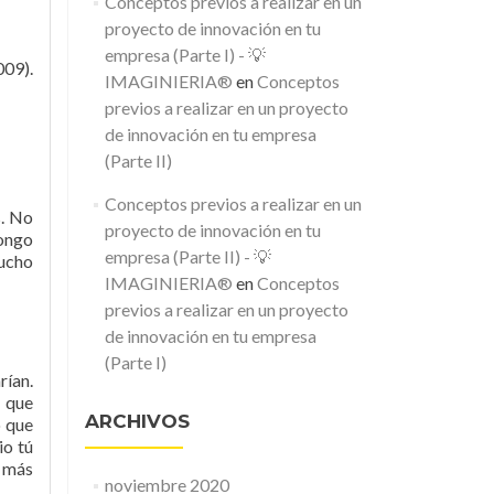
Conceptos previos a realizar en un
proyecto de innovación en tu
empresa (Parte I) - 💡
009).
IMAGINIERIA®
en
Conceptos
previos a realizar en un proyecto
de innovación en tu empresa
(Parte II)
Conceptos previos a realizar en un
s. No
proyecto de innovación en tu
pongo
empresa (Parte II) - 💡
mucho
IMAGINIERIA®
en
Conceptos
previos a realizar en un proyecto
de innovación en tu empresa
(Parte I)
rían.
a que
ARCHIVOS
o que
io tú
a más
noviembre 2020