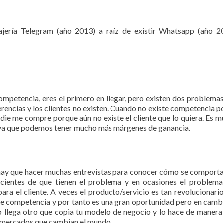
jería Telegram (año 2013) a raíz de existir Whatsapp (año 2
ompetencia, eres el primero en llegar, pero existen dos problema
rencias y los clientes no existen. Cuando no existe competencia 
die me compre porque aún no existe el cliente que lo quiera. Es 
 ya que podemos tener mucho más márgenes de ganancia.
 hay que hacer muchas entrevistas para conocer cómo se comporta
nscientes de que tienen el problema y en ocasiones el problem
ra el cliente. A veces el producto/servicio es tan revolucionari
ste competencia y por tanto es una gran oportunidad pero en camb
go llega otro que copia tu modelo de negocio y lo hace de maner
on mercados que cambian el mundo.