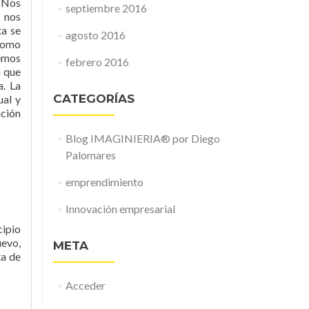
 Nos
septiembre 2016
 nos
ta se
agosto 2016
como
hemos
febrero 2016
n que
a. La
CATEGORÍAS
ual y
ación
Blog IMAGINIERIA® por Diego
Palomares
emprendimiento
Innovación empresarial
cipio
uevo,
META
ta de
Acceder