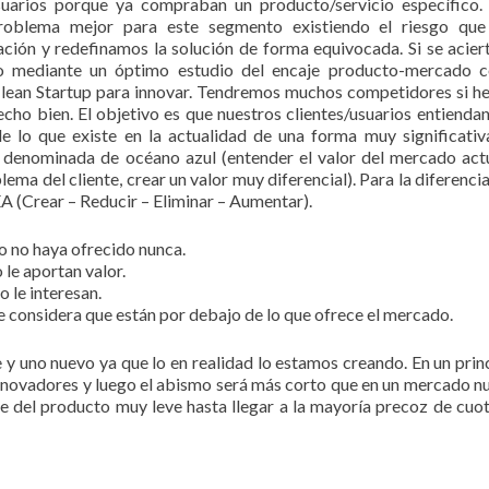
uarios porque ya compraban un producto/servicio específico.
roblema mejor para este segmento existiendo el riesgo que
ción y redefinamos la solución de forma equivocada. Si se acier
o mediante un óptimo estudio del encaje producto-mercado 
 lean Startup para innovar. Tendremos muchos competidores si 
ho bien. El objetivo es que nuestros clientes/usuarios entienda
e lo que existe en la actualidad de una forma muy significativ
a denominada de océano azul (entender el valor del mercado act
ema del cliente, crear un valor muy diferencial). Para la diferenci
 (Crear – Reducir – Eliminar – Aumentar).
o no haya ofrecido nunca.
 le aportan valor.
o le interesan.
te considera que están por debajo de lo que ofrece el mercado.
y uno nuevo ya que lo en realidad lo estamos creando. En un prin
nnovadores y luego el abismo será más corto que en un mercado n
e del producto muy leve hasta llegar a la mayoría precoz de cuo