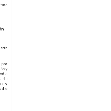
ltura
ón
darte
o por
ión y
evó a
dad e
os y
ad e