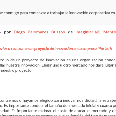
ine conmigo para comenzar a trabajar la innovación corporativa en 
a» por
Diego Palomares Bustos
de
Imaginieria® Mento
ios a realizar en un proyecto de innovación en tu empresa (Parte I)»
rrollo de un proyecto de innovación en una organización conoc
ar nuestra innovación. Elegir uno u otro mercado nos dará lugar 
r nuestro proyecto.
ontremos o hayamos elegido para innovar nos dictará la estrate
do. Es importante conocer el tamaño del mercado inicial y cuanto 
idad. Es importante estimar el coste de atacar el mercado y de
 importante a tener en cuenta es que en función del tipo de merca