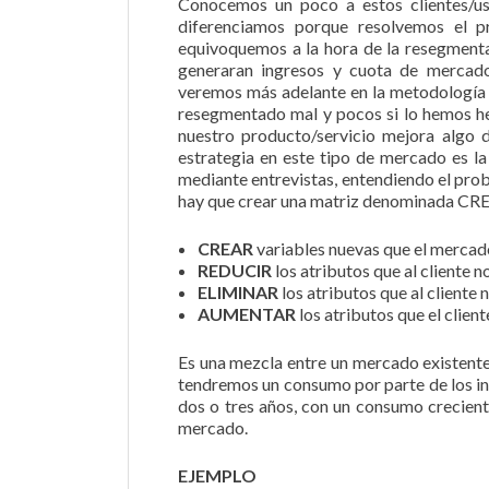
Conocemos un poco a estos clientes/us
diferenciamos porque resolvemos el p
equivoquemos a la hora de la resegmenta
generaran ingresos y cuota de mercad
veremos más adelante en la metodología
resegmentado mal y pocos si lo hemos hec
nuestro producto/servicio mejora algo d
estrategia en este tipo de mercado es l
mediante entrevistas, entendiendo el probl
hay que crear una matriz denominada CREA
CREAR
variables nuevas que el mercad
REDUCIR
los atributos que al cliente no
ELIMINAR
los atributos que al cliente n
AUMENTAR
los atributos que el clien
Es una mezcla entre un mercado existente 
tendremos un consumo por parte de los i
dos o tres años, con un consumo crecient
mercado.
EJEMPLO