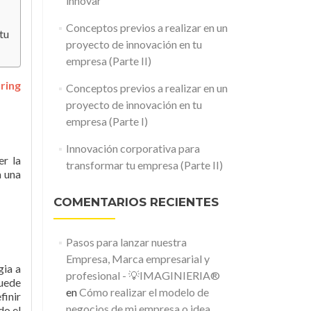
innovar
Conceptos previos a realizar en un
tu
proyecto de innovación en tu
empresa (Parte II)
ring
Conceptos previos a realizar en un
proyecto de innovación en tu
empresa (Parte I)
Innovación corporativa para
er la
transformar tu empresa (Parte II)
a una
COMENTARIOS RECIENTES
Pasos para lanzar nuestra
Empresa, Marca empresarial y
gia a
profesional - 💡IMAGINIERIA®
puede
en
Cómo realizar el modelo de
finir
negocios de mi empresa o idea
do el