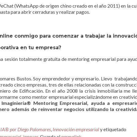
 WeChat (WhatsApp de origen chino creado en el año 2011) en la cu
asta para abrir cerraduras y realizar pagos.
online conmigo para comenzar a trabajar la innovaci
orativa en tu empresa?
na sesión totalmente gratuita de mentoring empresarial para ayu
lomares Bustos. Soy emprendedor y empresario. Llevo trabajand
reado cinco empresas, tres de ellas relacionadas con la construcc
iero de Edificación. En el año 2008 la crisis inmobiliaria me ll
 formarme como mentor empresarial especializándome en creativi
, Imaginiería® Mentoring Empresarial, ayuda a empresari
ero además de reinventar negocios utilizando la creativid
IA® por Diego Palomares
,
Innovación empresarial
y etiquetado
empresarial
,
innovar
. Guarda el
permalink
.