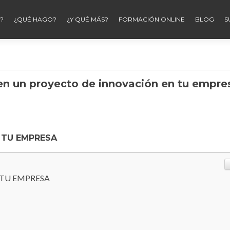
?
¿QUÉ HAGO?
¿Y QUÉ MÁS?
FORMACIÓN ONLINE
BLOG
S
 en un proyecto de innovación en tu empre
 TU EMPRESA
 TU EMPRESA
O