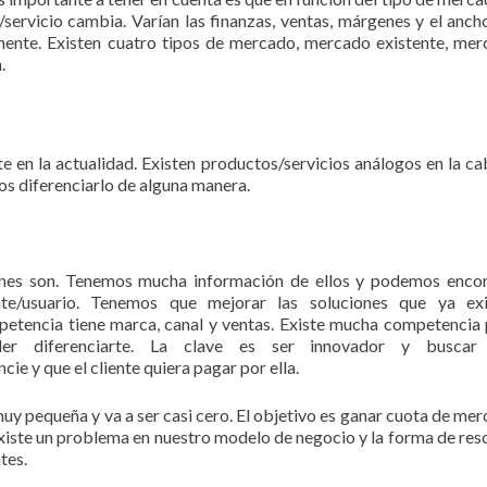
servicio cambia. Varían las finanzas, ventas, márgenes y el anch
nte. Existen cuatro tipos de mercado, mercado existente, me
.
e en la actualidad. Existen productos/servicios análogos en la c
os diferenciarlo de alguna manera.
nes son. Tenemos mucha información de ellos y podemos encon
te/usuario. Tenemos que mejorar las soluciones que ya exi
etencia tiene marca, canal y ventas. Existe mucha competencia
der diferenciarte. La clave es ser innovador y buscar
cie y que el cliente quiera pagar por ella.
muy pequeña y va a ser casi cero. El objetivo es ganar cuota de me
 existe un problema en nuestro modelo de negocio y la forma de res
tes.