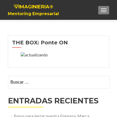
💡IMAGINIERIA®
Toggle n
Mentoring Empresarial
THE BOX: Ponte ON
Buscar:
ENTRADAS RECIENTES
Pasos para lanzar nuestra Empresa, Marca