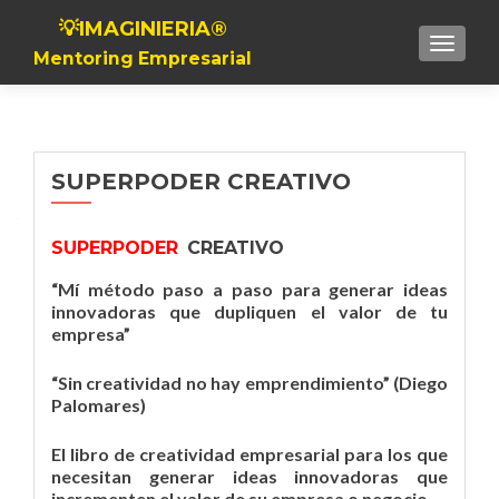
💡IMAGINIERIA®
Toggle n
Mentoring Empresarial
SUPERPODER CREATIVO
SUPERPODER
CREATIVO
“Mí método paso a paso para generar ideas
innovadoras que dupliquen el valor de tu
empresa”
“Sin creatividad no hay emprendimiento” (Diego
Palomares)
El libro de creatividad empresarial para los que
necesitan generar ideas innovadoras que
incrementen el valor de su empresa o negocio.