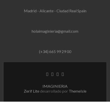
Madrid - Alicante - Ciudad Real Spain
holaimaginieria@gmail.com
(+34) 665 99 29 00
Enlace
Enlace
Enlace
Enlace
de
de
de
de
Facebook
Twitter
Linkedin
instagram
IMAGINIERIA
Zerif Lite
desarrollado por
ThemeIsle
Aviso Legal
Política de Privacidad
Política de Cookies