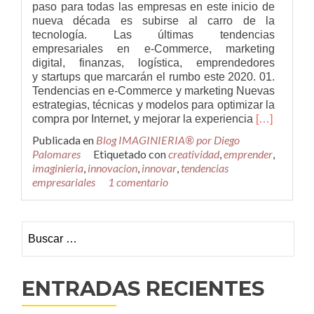
paso para todas las empresas en este inicio de
nueva década es subirse al carro de la
tecnología. Las últimas tendencias
empresariales en e-Commerce, marketing
digital, finanzas, logística, emprendedores
y startups que marcarán el rumbo este 2020. 01.
Tendencias en e-Commerce y marketing Nuevas
estrategias, técnicas y modelos para optimizar la
Leer
compra por Internet, y mejorar la experiencia
[…]
másTenden
Publicada en
Blog IMAGINIERIA® por Diego
clave
Palomares
Etiquetado con
creatividad
,
emprender
,
a
imaginieria
,
innovacion
,
innovar
,
tendencias
tener
empresariales
1 comentario
en
cuenta
en
Buscar:
2020
para
en
la
ENTRADAS RECIENTES
innovación
empresarial