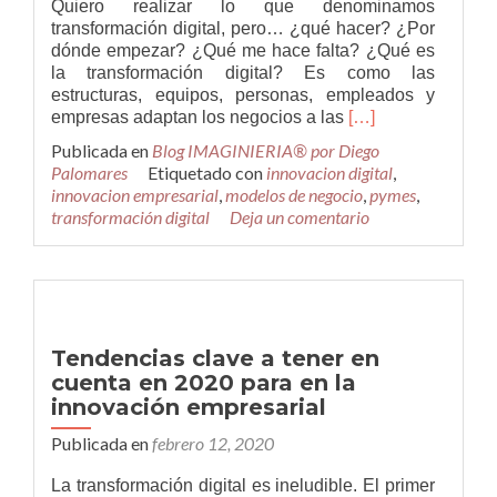
Quiero realizar lo que denominamos
transformación digital, pero… ¿qué hacer? ¿Por
dónde empezar? ¿Qué me hace falta? ¿Qué es
la transformación digital? Es como las
estructuras, equipos, personas, empleados y
Leer
empresas adaptan los negocios a las
[…]
másTransformació
Publicada en
Blog IMAGINIERIA® por Diego
digital
Palomares
Etiquetado con
innovacion digital
,
para
innovacion empresarial
,
modelos de negocio
,
pymes
,
empresas
transformación digital
Deja un comentario
y
profesionales
Tendencias clave a tener en
cuenta en 2020 para en la
innovación empresarial
Publicada en
febrero 12, 2020
La transformación digital es ineludible. El primer