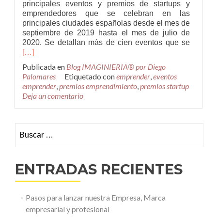
principales eventos y premios de startups y
emprendedores que se celebran en las
principales ciudades españolas desde el mes de
septiembre de 2019 hasta el mes de julio de
Leer
2020. Se detallan más de cien eventos que se
másMá
[…]
de
Publicada en
Blog IMAGINIERIA® por Diego
100
Palomares
Etiquetado con
emprender
,
eventos
eventos
emprender
,
premios emprendimiento
,
premios startup
premios
Deja un comentario
para
empren
y
Buscar:
startups
2019-
2020
en
ENTRADAS RECIENTES
España
Pasos para lanzar nuestra Empresa, Marca
empresarial y profesional