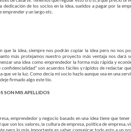
a dedicación de los socios en la idea, sueldos a pagar por la emp
de emprender y un largo etc.
n que la idea, siempre nos podrán copiar la idea pero no nos p
 cuanto más protejamos nuestro proyecto más ventaja nos dará 
menzar una idea como emprendedor la forma más rápida y econ
e confidencialidad” son acuerdos fáciles y rápidos de redactar qu
 que ve la luz. Como decía mi socio hazlo aunque sea en una servi
deje firmado algo este tío.
 SON MIS APELLIDOS
presa, emprendedor y negocio basado en una idea tiene que tener
que son los valores, la cultura de empresa, política de empresa, vi
ante pero lo más importante es saber comunicar todo esto a un po