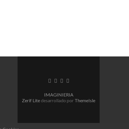
Enlace
Enlace
Enlace
Enlace
de
de
de
de
Facebook
Twitter
Linkedin
instagram
IMAGINIERIA
Zerif Lite
desarrollado por
ThemeIsle