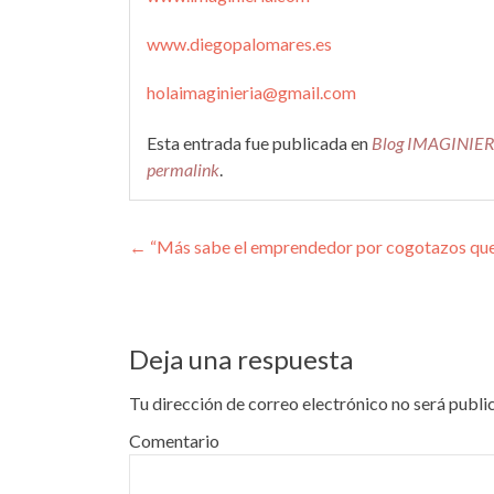
www.diegopalomares.es
holaimaginieria@gmail.com
Esta entrada fue publicada en
Blog IMAGINIER
permalink
.
Navegación de entrada
←
“Más sabe el emprendedor por cogotazos que
Deja una respuesta
Tu dirección de correo electrónico no será publi
Comentario