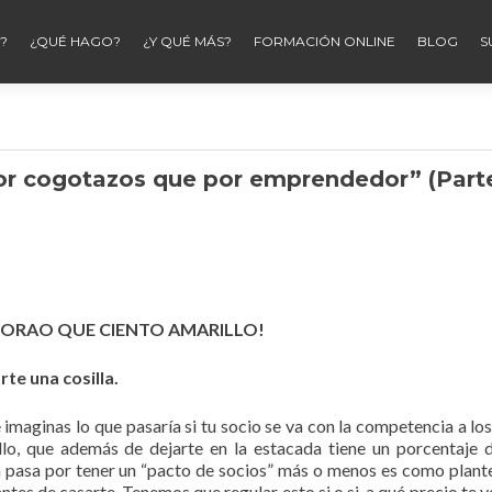
?
¿QUÉ HAGO?
¿Y QUÉ MÁS?
FORMACIÓN ONLINE
BLOG
S
r cogotazos que por emprendedor” (Part
LORAO QUE CIENTO AMARILLO!
te una cosilla.
imaginas lo que pasaría si tu socio se va con la competencia a los
lo, que además de dejarte en la estacada tiene un porcentaje 
 pasa por tener un “pacto de socios” más o menos es como plant
ntes de casarte. Tenemos que regular esto si o si, a qué precio te 