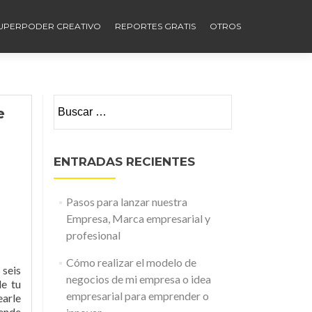
UPERPODER CREATIVO
REPORTES GRATIS
OTROS
Buscar:
e
ENTRADAS RECIENTES
Pasos para lanzar nuestra
Empresa, Marca empresarial y
profesional
Cómo realizar el modelo de
 seis
negocios de mi empresa o idea
de tu
empresarial para emprender o
earle
vende