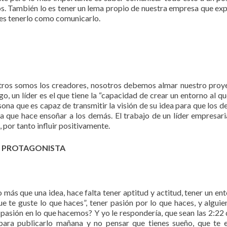
os. También lo es tener un lema propio de nuestra empresa que ex
 es tenerlo como comunicarlo.
osotros somos los creadores, nosotros debemos almar nuestro proy
, un líder es el que tiene la “capacidad de crear un entorno al qu
rsona que es capaz de transmitir la visión de su idea para que los 
na que hace ensoñar a los demás. El trabajo de un líder empresari
 por tanto influir positivamente.
R PROTAGONISTA
ás que una idea, hace falta tener aptitud y actitud, tener un en
e te guste lo que haces”, tener pasión por lo que haces, y algui
sión en lo que hacemos? Y yo le respondería, que sean las 2:22 
 para publicarlo mañana y no pensar que tienes sueño, que te 