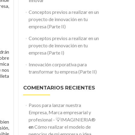
innovar
resa,
Conceptos previos a realizar en un
proyecto de innovación en tu
empresa (Parte II)
Conceptos previos a realizar en un
proyecto de innovación en tu
odrán
empresa (Parte I)
sobre
ómica
Innovación corporativa para
e nos
transformar tu empresa (Parte II)
lleta
COMENTARIOS RECIENTES
Pasos para lanzar nuestra
Empresa, Marca empresarial y
profesional - 💡IMAGINIERIA®
 bien
en
Cómo realizar el modelo de
sión,
sible
negocios de mi empresa o idea