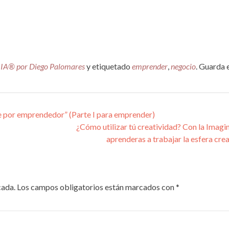
IA® por Diego Palomares
y etiquetado
emprender
,
negocio
. Guarda 
s
 por emprendedor” (Parte I para emprender)
¿Cómo utilizar tú creatividad? Con la Imagi
aprenderas a trabajar la esfera cre
cada.
Los campos obligatorios están marcados con
*