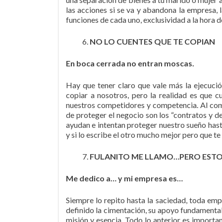
las acciones si se va y abandona la empresa, l
funciones de cada uno, exclusividad a la hora 
NO LO CUENTES QUE TE COPIAN
En boca cerrada no entran moscas.
Hay que tener claro que vale más la ejecució
copiar a nosotros, pero la realidad es que
nuestros competidores y competencia. Al co
de proteger el negocio son los “contratos y d
ayudan e intentan proteger nuestro sueño hasta
y si lo escribe el otro mucho mejor pero que te 
FULANITO ME LLAMO…PERO ESTOS
Me dedico a… y mi empresa es…
Siempre lo repito hasta la saciedad, toda em
definido la cimentación, su apoyo fundamental 
misión y esencia. Todo lo anterior es import