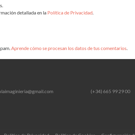
s.
rmación detallada en la
Política de Privacidad
.
 spam.
Aprende cómo se procesan los datos de tus comentarios
.
olaimaginieria@gmail.com
(+34) 665 99 29 00