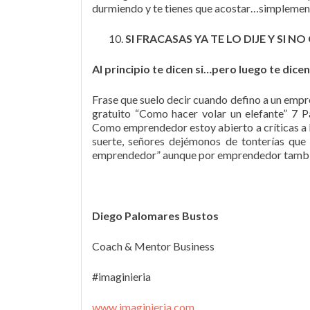
durmiendo y te tienes que acostar…simplement
SI FRACASAS YA TE LO DIJE Y SI 
Al principio te dicen si…pero luego te dice
Frase que suelo decir cuando defino a un empr
gratuito “Como hacer volar un elefante” 7 
Como emprendedor estoy abierto a críticas a la h
suerte, señores dejémonos de tonterías que
emprendedor” aunque por emprendedor también
Diego Palomares Bustos
Coach & Mentor Business
#imaginieria
www.imaginieria.com