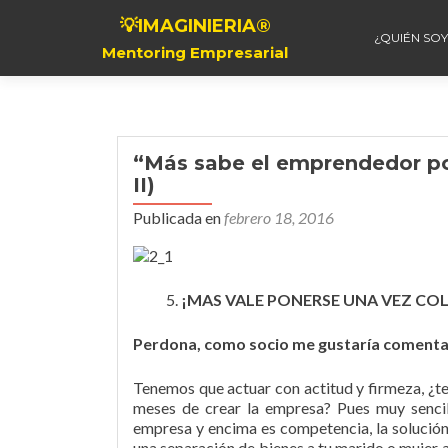
💡IMAGINIERIA®
¿QUIÉN SOY
Mentoring Empresarial
“Más sabe el emprendedor po
II)
Publicada en
febrero 18, 2016
¡MAS VALE PONERSE UNA VEZ CO
Perdona, como socio me gustaría comentar
Tenemos que actuar con actitud y firmeza, ¿te 
meses de crear la empresa? Pues muy sencil
empresa y encima es competencia, la solución
una separación de bienes a tu marido o mujer a