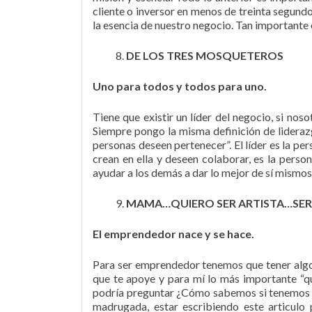
cliente o inversor en menos de treinta segund
la esencia de nuestro negocio. Tan importante
DE LOS TRES MOSQUETEROS
Uno para todos y todos para uno.
Tiene que existir un líder del negocio, si n
Siempre pongo la misma definición de liderazgo
personas deseen pertenecer”. El líder es la pe
crean en ella y deseen colaborar, es la perso
ayudar a los demás a dar lo mejor de sí mismos,
MAMA…QUIERO SER ARTISTA…SE
El emprendedor nace y se hace.
Para ser emprendedor tenemos que tener algo m
que te apoye y para mí lo más importante “qu
podría preguntar ¿Cómo sabemos si tenemos pa
madrugada, estar escribiendo este articulo