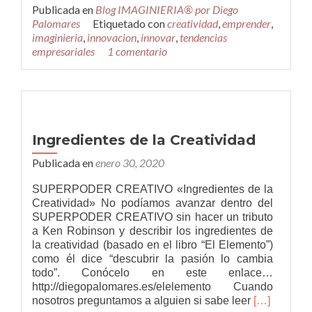
másTenden
Publicada en
Blog IMAGINIERIA® por Diego
clave
Palomares
Etiquetado con
creatividad
,
emprender
,
a
imaginieria
,
innovacion
,
innovar
,
tendencias
tener
empresariales
1 comentario
en
cuenta
en
2020
para
en
Ingredientes de la Creatividad
la
innovación
Publicada en
enero 30, 2020
empresarial
SUPERPODER CREATIVO «Ingredientes de la
Creatividad» No podíamos avanzar dentro del
SUPERPODER CREATIVO sin hacer un tributo
a Ken Robinson y describir los ingredientes de
la creatividad (basado en el libro “El Elemento”)
como él dice “descubrir la pasión lo cambia
todo”. Conócelo en este enlace…
http://diegopalomares.es/elelemento Cuando
Leer
nosotros preguntamos a alguien si sabe leer
[…]