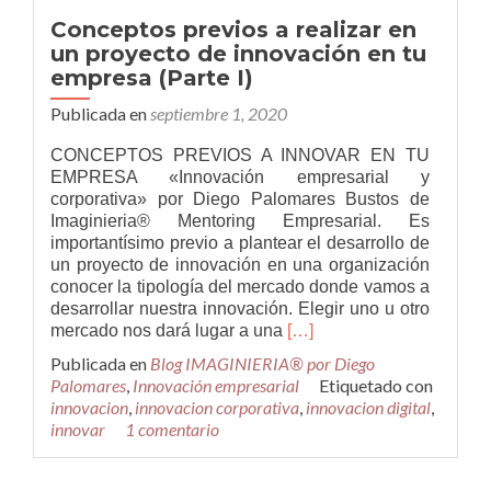
en
Conceptos previos a realizar en
tu
un proyecto de innovación en tu
empresa
empresa (Parte I)
(Parte
II)
Publicada en
septiembre 1, 2020
CONCEPTOS PREVIOS A INNOVAR EN TU
EMPRESA «Innovación empresarial y
corporativa» por Diego Palomares Bustos de
Imaginieria® Mentoring Empresarial. Es
importantísimo previo a plantear el desarrollo de
un proyecto de innovación en una organización
conocer la tipología del mercado donde vamos a
desarrollar nuestra innovación. Elegir uno u otro
Leer
mercado nos dará lugar a una
[…]
másConceptos
Publicada en
Blog IMAGINIERIA® por Diego
previos
Palomares
,
Innovación empresarial
Etiquetado con
a
innovacion
,
innovacion corporativa
,
innovacion digital
,
realizar
innovar
1 comentario
en
un
proyecto