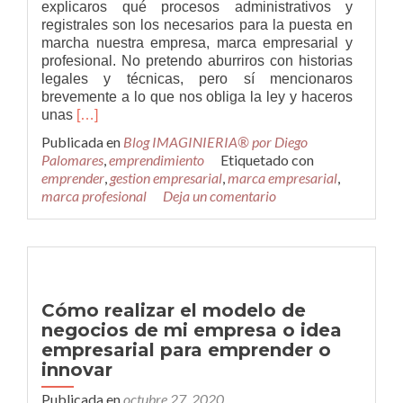
explicaros qué procesos administrativos y
registrales son los necesarios para la puesta en
marcha nuestra empresa, marca empresarial y
profesional. No pretendo aburriros con historias
legales y técnicas, pero sí mencionaros
brevemente a lo que nos obliga la ley y haceros
Leer
unas
[…]
másPasos
Publicada en
Blog IMAGINIERIA® por Diego
para
Palomares
,
emprendimiento
Etiquetado con
lanzar
emprender
,
gestion empresarial
,
marca empresarial
,
nuestra
marca profesional
Deja un comentario
Empresa,
Marca
empresarial
y
profesional
Cómo realizar el modelo de
negocios de mi empresa o idea
empresarial para emprender o
innovar
Publicada en
octubre 27, 2020