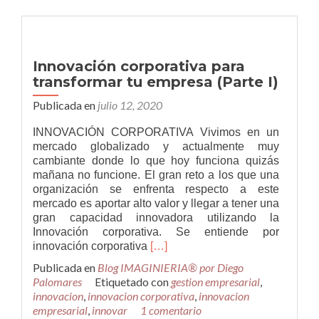
(Parte
II)
Innovación corporativa para
transformar tu empresa (Parte I)
Publicada en
julio 12, 2020
INNOVACIÓN CORPORATIVA Vivimos en un
mercado globalizado y actualmente muy
cambiante donde lo que hoy funciona quizás
mañana no funcione. El gran reto a los que una
organización se enfrenta respecto a este
mercado es aportar alto valor y llegar a tener una
gran capacidad innovadora utilizando la
Innovación corporativa. Se entiende por
Leer
innovación corporativa
[…]
másInnovación
Publicada en
Blog IMAGINIERIA® por Diego
corporativa
Palomares
Etiquetado con
gestion empresarial
,
para
innovacion
,
innovacion corporativa
,
innovacion
transformar
empresarial
,
innovar
1 comentario
tu