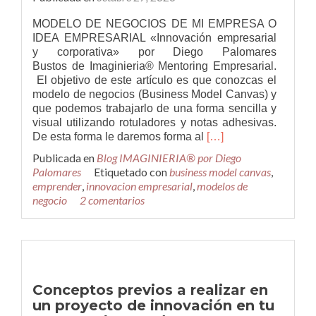
MODELO DE NEGOCIOS DE MI EMPRESA O
IDEA EMPRESARIAL «Innovación empresarial
y corporativa» por Diego Palomares
Bustos de Imaginieria® Mentoring Empresarial.
El objetivo de este artículo es que conozcas el
modelo de negocios (Business Model Canvas) y
que podemos trabajarlo de una forma sencilla y
visual utilizando rotuladores y notas adhesivas.
Leer
De esta forma le daremos forma al
[…]
másCómo
Publicada en
Blog IMAGINIERIA® por Diego
realizar
Palomares
Etiquetado con
business model canvas
,
el
emprender
,
innovacion empresarial
,
modelos de
modelo
negocio
2 comentarios
de
negocios
de
mi
empresa
o
Conceptos previos a realizar en
idea
un proyecto de innovación en tu
empresarial