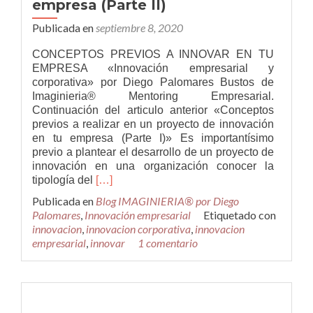
empresa (Parte II)
para
emprender
Publicada en
septiembre 8, 2020
o
innovar
CONCEPTOS PREVIOS A INNOVAR EN TU
EMPRESA «Innovación empresarial y
corporativa» por Diego Palomares Bustos de
Imaginieria® Mentoring Empresarial.
Continuación del articulo anterior «Conceptos
previos a realizar en un proyecto de innovación
en tu empresa (Parte I)» Es importantísimo
previo a plantear el desarrollo de un proyecto de
innovación en una organización conocer la
Leer
tipología del
[…]
másConceptos
Publicada en
Blog IMAGINIERIA® por Diego
previos
Palomares
,
Innovación empresarial
Etiquetado con
a
innovacion
,
innovacion corporativa
,
innovacion
realizar
empresarial
,
innovar
1 comentario
en
un
proyecto
de
innovación