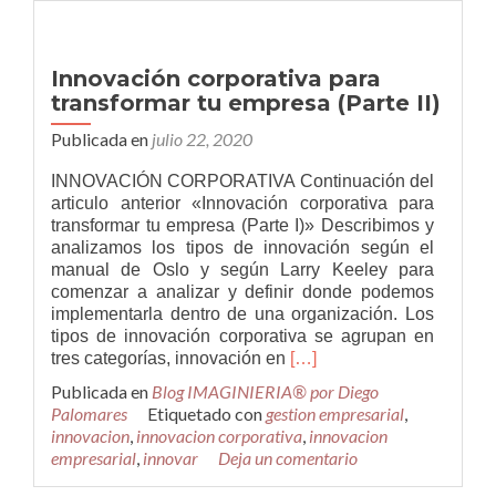
de
innovación
en
Innovación corporativa para
tu
transformar tu empresa (Parte II)
empresa
(Parte
Publicada en
julio 22, 2020
I)
INNOVACIÓN CORPORATIVA Continuación del
articulo anterior «Innovación corporativa para
transformar tu empresa (Parte I)» Describimos y
analizamos los tipos de innovación según el
manual de Oslo y según Larry Keeley para
comenzar a analizar y definir donde podemos
implementarla dentro de una organización. Los
tipos de innovación corporativa se agrupan en
Leer
tres categorías, innovación en
[…]
másInnovación
Publicada en
Blog IMAGINIERIA® por Diego
corporativa
Palomares
Etiquetado con
gestion empresarial
,
para
innovacion
,
innovacion corporativa
,
innovacion
transformar
empresarial
,
innovar
Deja un comentario
tu
empresa