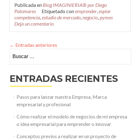
más33
Publicada en
Blog IMAGINIERIA® por Diego
herramientas
Palomares
Etiquetado con
emprender
,
espiar
para
competencia
,
estudio de mercado
,
negocio
,
pymes
espiar
Deja un comentario
a
tu
competencia
←
Entradas anteriores
Buscar:
ENTRADAS RECIENTES
Pasos para lanzar nuestra Empresa, Marca
empresarial y profesional
Cómo realizar el modelo de negocios de mi empresa
o idea empresarial para emprender o innovar
Conceptos previos a realizar en un proyecto de