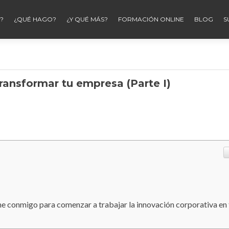
?
¿QUÉ HAGO?
¿Y QUÉ MÁS?
FORMACIÓN ONLINE
BLOG
S
ransformar tu empresa (Parte I)
ine conmigo para comenzar a trabajar la innovación corporativa en 