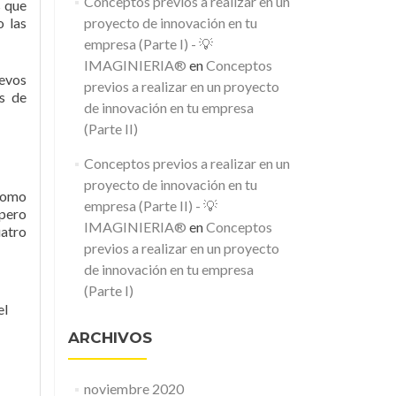
Conceptos previos a realizar en un
s que
o las
proyecto de innovación en tu
empresa (Parte I) - 💡
IMAGINIERIA®
en
Conceptos
evos
previos a realizar en un proyecto
s de
de innovación en tu empresa
(Parte II)
Conceptos previos a realizar en un
proyecto de innovación en tu
 como
empresa (Parte II) - 💡
pero
IMAGINIERIA®
en
Conceptos
uatro
previos a realizar en un proyecto
de innovación en tu empresa
(Parte I)
el
ARCHIVOS
noviembre 2020