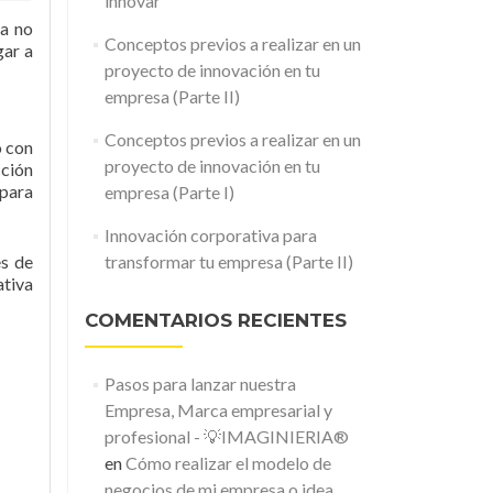
innovar
a no
Conceptos previos a realizar en un
gar a
proyecto de innovación en tu
empresa (Parte II)
Conceptos previos a realizar en un
o con
proyecto de innovación en tu
cción
para
empresa (Parte I)
Innovación corporativa para
es de
transformar tu empresa (Parte II)
ativa
COMENTARIOS RECIENTES
Pasos para lanzar nuestra
Empresa, Marca empresarial y
profesional - 💡IMAGINIERIA®
en
Cómo realizar el modelo de
negocios de mi empresa o idea