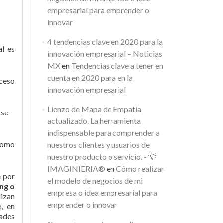
empresarial para emprender o
innovar
4 tendencias clave en 2020 para la
al es
innovación empresarial – Noticias
MX
en
Tendencias clave a tener en
cuenta en 2020 para en la
oceso
innovación empresarial
Lienzo de Mapa de Empatía
 se
actualizado. La herramienta
indispensable para comprender a
 como
nuestros clientes y usuarios de
nuestro producto o servicio. - 💡
IMAGINIERIA®
en
Cómo realizar
e por
el modelo de negocios de mi
ing o
empresa o idea empresarial para
lizan
emprender o innovar
, en
dades