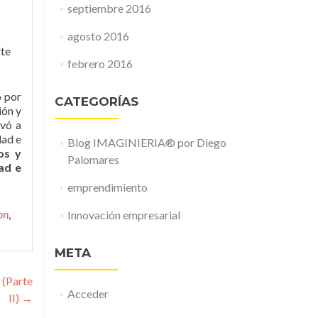
septiembre 2016
agosto 2016
rte
febrero 2016
o por
CATEGORÍAS
ión y
evó a
dad e
Blog IMAGINIERIA® por Diego
os y
Palomares
ad e
emprendimiento
on
,
Innovación empresarial
META
 (Parte
Acceder
II)
→