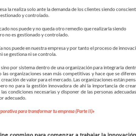
sa la realiza solo ante la demanda de los clientes siendo conscien
gestionado y controlado.
cado nos puede y no queda otro remedio que realizarla siendo
ro no es gestionado y controlado.
día nos puede en nuestra empresa y por tanto el proceso de innovac
i se gestiona ni se controla.
 sino por sistema dentro de una organización para integrarla dent
o las organizaciones sean más competitivas y hace que se diferen
la creación de valor para el mercado. Las organizaciones están pen
pero no para la gestión innovadora de ahí la importancia de crea
r las condiciones necesarias y disponer de las personas adecuada
dor adecuado.
porativa para transformar tu empresa (Parte II)»
line conmigo para comenzar a trabajar la innovació