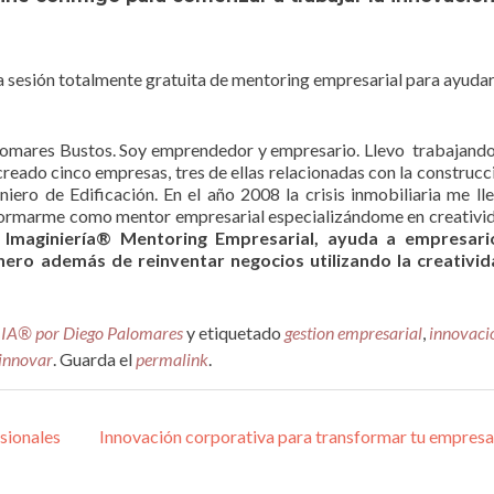
a sesión totalmente gratuita de mentoring empresarial para ayuda
lomares Bustos. Soy emprendedor y empresario. Llevo trabajand
reado cinco empresas, tres de ellas relacionadas con la construcc
iero de Edificación. En el año 2008 la crisis inmobiliaria me ll
 formarme como mentor empresarial especializándome en creativi
, Imaginiería® Mentoring Empresarial, ayuda a empresari
ero además de reinventar negocios utilizando la creativid
IA® por Diego Palomares
y etiquetado
gestion empresarial
,
innovaci
innovar
. Guarda el
permalink
.
s
sionales
Innovación corporativa para transformar tu empresa