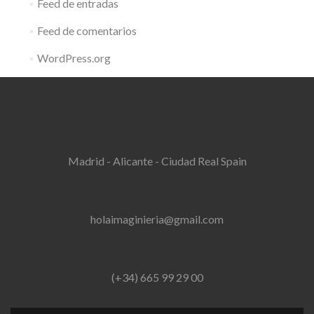
Feed de entradas
Feed de comentarios
WordPress.org
Madrid - Alicante - Ciudad Real Spain
holaimaginieria@gmail.com
(+34) 665 99 29 00