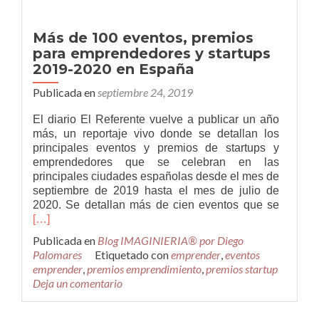
para
el
Más de 100 eventos, premios
2020
para emprendedores y startups
2019-2020 en España
Publicada en
septiembre 24, 2019
El diario El Referente vuelve a publicar un año
más, un reportaje vivo donde se detallan los
principales eventos y premios de startups y
emprendedores que se celebran en las
principales ciudades españolas desde el mes de
septiembre de 2019 hasta el mes de julio de
Leer
2020. Se detallan más de cien eventos que se
másMá
[…]
de
Publicada en
Blog IMAGINIERIA® por Diego
100
Palomares
Etiquetado con
emprender
,
eventos
eventos
emprender
,
premios emprendimiento
,
premios startup
premios
Deja un comentario
para
empren
y