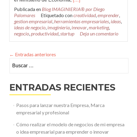
másLas
Publicada en
Blog IMAGINIERIA® por Diego
200
Palomares
Etiquetado con
creatividad
,
emprender
,
herramientas
gestion empresarial
,
herramientas empresariales
,
ideas
,
más
ideas de negocio
,
imaginieria
,
innovar
,
marketing
,
útiles
negocio
,
productividad
,
startup
Deja un comentario
para
los
emprendedores
←
Entradas anteriores
Buscar:
ENTRADAS RECIENTES
Pasos para lanzar nuestra Empresa, Marca
empresarial y profesional
Cómo realizar el modelo de negocios de mi empresa
o idea empresarial para emprender o innovar