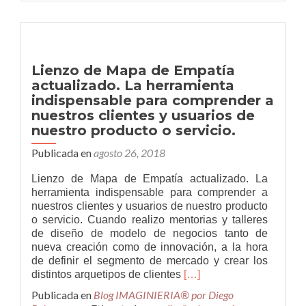
una
asignatura
de
fundamentos
empresariales
Lienzo de Mapa de Empatía
y
actualizado. La herramienta
emprendimiento
indispensable para comprender a
a
nuestros
nuestros clientes y usuarios de
jóvenes
nuestro producto o servicio.
Publicada en
agosto 26, 2018
Lienzo de Mapa de Empatía actualizado. La
herramienta indispensable para comprender a
nuestros clientes y usuarios de nuestro producto
o servicio. Cuando realizo mentorias y talleres
de diseño de modelo de negocios tanto de
nueva creación como de innovación, a la hora
de definir el segmento de mercado y crear los
Leer
distintos arquetipos de clientes
[…]
másLienzo
Publicada en
Blog IMAGINIERIA® por Diego
de