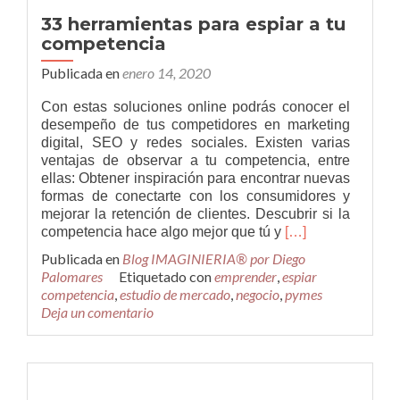
en
33 herramientas para espiar a tu
la
competencia
innovación
empresarial
Publicada en
enero 14, 2020
Con estas soluciones online podrás conocer el
desempeño de tus competidores en marketing
digital, SEO y redes sociales. Existen varias
ventajas de observar a tu competencia, entre
ellas: Obtener inspiración para encontrar nuevas
formas de conectarte con los consumidores y
mejorar la retención de clientes. Descubrir si la
Leer
competencia hace algo mejor que tú y
[…]
más33
Publicada en
Blog IMAGINIERIA® por Diego
herramientas
Palomares
Etiquetado con
emprender
,
espiar
para
competencia
,
estudio de mercado
,
negocio
,
pymes
espiar
Deja un comentario
a
tu
competencia