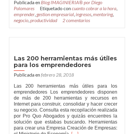
Publicada en
Blog IMAGINIERIA® por Diego
debo
Palomares
Etiquetado con
cuanto cobrar a la hora
,
cobrar
emprender
,
gestion empresarial
,
ingresos
,
mentoring
,
a
negocio
,
productividad
2 comentarios
la
hora
como
mínimo
por
mis
Las 200 herramientas más útiles
servicios
para los emprendedores
como
profesional?
Publicada en
febrero 28, 2018
Las 200 herramientas más útiles para los
emprendedores Los emprendedores disponen
de más de 200 herramientas y recursos en
Internet para construir, consolidar y hacer crecer
su negocio. Consulta esta recopilación realizada
por Pro Quo Abogados y quizás encuentres la
solución que estabas buscando. Herramientas
para crear una Empresa Creación de Empresas:
Leer
el Ministerio de Economía,
[…]