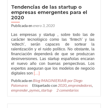
Tendencias de las startup o
empresas emergentes para el
2020
Publicada en
enero 3, 2020
Las empresas y startup , sobre todo las de
carácter tecnológico como las ‘fintech’ y las
‘edtech’, serán capaces de sortear la
ralentización y el ruido político. No obstante, la
financiación dependerá de que se produzcan
desinversiones. Las startup españolas encaran
el nuevo año con buenas perspectivas. Los
expertos aseguran que los modelos de negocio
Leer
digitales son
[…]
másTendencias
Publicada en
Blog IMAGINIERIA® por Diego
de
Palomares
Etiquetado con
2020
,
emprendedores
,
las
emprender
,
pymes
,
startup
2 comentarios
startup
o
empresas
emergentes