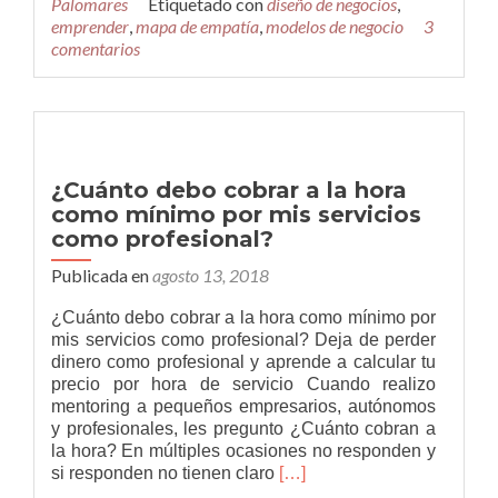
Palomares
Etiquetado con
diseño de negocios
,
Mapa
emprender
,
mapa de empatía
,
modelos de negocio
3
de
comentarios
Empatía
actualizado.
La
herramienta
indispensable
para
¿Cuánto debo cobrar a la hora
comprender
como mínimo por mis servicios
a
como profesional?
nuestros
clientes
Publicada en
agosto 13, 2018
y
usuarios
¿Cuánto debo cobrar a la hora como mínimo por
de
mis servicios como profesional? Deja de perder
nuestro
dinero como profesional y aprende a calcular tu
producto
precio por hora de servicio Cuando realizo
o
mentoring a pequeños empresarios, autónomos
servicio.
y profesionales, les pregunto ¿Cuánto cobran a
la hora? En múltiples ocasiones no responden y
Leer
si responden no tienen claro
[…]
más¿Cuánto