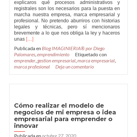
explicaros qué procesos administrativos y
registrales son los necesarios para la puesta en
marcha nuestra empresa, marca empresarial y
profesional. No pretendo aburriros con historias
legales y técnicas, pero sí mencionaros
brevemente a lo que nos obliga la ley y haceros
Leer
unas
[…]
másPasos
Publicada en
Blog IMAGINIERIA® por Diego
para
Palomares
,
emprendimiento
Etiquetado con
lanzar
emprender
,
gestion empresarial
,
marca empresarial
,
nuestra
marca profesional
Deja un comentario
Empresa,
Marca
empresarial
y
profesional
Cómo realizar el modelo de
negocios de mi empresa o idea
empresarial para emprender o
innovar
Publicada en
octubre 27, 2020