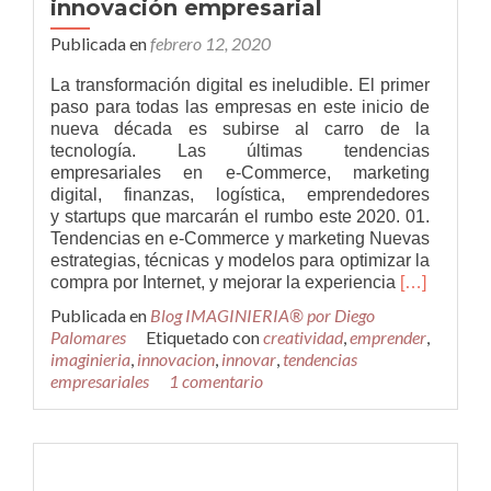
innovación empresarial
para
emprender
Publicada en
febrero 12, 2020
o
innovar
La transformación digital es ineludible. El primer
paso para todas las empresas en este inicio de
nueva década es subirse al carro de la
tecnología. Las últimas tendencias
empresariales en e-Commerce, marketing
digital, finanzas, logística, emprendedores
y startups que marcarán el rumbo este 2020. 01.
Tendencias en e-Commerce y marketing Nuevas
estrategias, técnicas y modelos para optimizar la
Leer
compra por Internet, y mejorar la experiencia
[…]
másTenden
Publicada en
Blog IMAGINIERIA® por Diego
clave
Palomares
Etiquetado con
creatividad
,
emprender
,
a
imaginieria
,
innovacion
,
innovar
,
tendencias
tener
empresariales
1 comentario
en
cuenta
en
2020
para