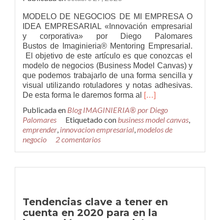
MODELO DE NEGOCIOS DE MI EMPRESA O
IDEA EMPRESARIAL «Innovación empresarial
y corporativa» por Diego Palomares
Bustos de Imaginieria® Mentoring Empresarial.
El objetivo de este artículo es que conozcas el
modelo de negocios (Business Model Canvas) y
que podemos trabajarlo de una forma sencilla y
visual utilizando rotuladores y notas adhesivas.
Leer
De esta forma le daremos forma al
[…]
másCómo
Publicada en
Blog IMAGINIERIA® por Diego
realizar
Palomares
Etiquetado con
business model canvas
,
el
emprender
,
innovacion empresarial
,
modelos de
modelo
negocio
2 comentarios
de
negocios
de
mi
empresa
o
Tendencias clave a tener en
idea
cuenta en 2020 para en la
empresarial