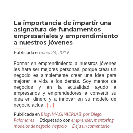
startups
2019-
2020
La importancia de impartir una
en
asignatura de fundamentos
España
empresariales y emprendimiento
a nuestros jóvenes
Publicada en
junio 24, 2019
Formar en emprendimiento a nuestros jóvenes
les hará ser mejores personas, porque crear un
negocio es simplemente crear una idea para
mejorar la vida a los demás. Soy mentor de
negocios y en la actualidad ayudo a
empresarios y emprendedores a convertir su
idea en dinero y a innovar en su modelo de
Leer
negocio actual.
[…]
másLa
Publicada en
Blog IMAGINIERIA® por Diego
importancia
Palomares
Etiquetado con
emprender
,
mentoring
,
de
modelos de negocio
,
negocio
Deja un comentario
impartir