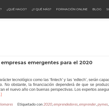
?
¿QUÉ HAGO?
¿Y QUÉ MÁS?
FORMACIÓN ONLINE
BLOG
S
o empresas emergentes para el 2020
rácter tecnológico como las ‘fintech’ y las ‘edtech’, serán capa
tico. No obstante, la financiación dependerá de que se produz
ran el nuevo año con buenas perspectivas. Los expertos asegu
er
]
sTendencias
alomares
Etiquetado con
2020
,
emprendedores
,
emprender
,
pymes
,
s