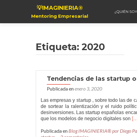
💡IMAGINIERIA®
¿QUIÉN SOY
Mentoring Empresarial
Etiqueta:
2020
Tendencias de las startup 
Publicada en
enero 3, 2020
Las empresas y startup , sobre todo las de ca
de sortear la ralentización y el ruido polí
desinversiones. Las startup españolas enca
Le
que los modelos de negocio digitales son
[…
má
Publicada en
Blog IMAGINIERIA® por Diego P
de
startup
2 comentarios
la