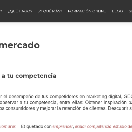
?
¿QUÉ HAGO?
¿Y QUÉ MÁS?
FORMACIÓN ONLINE
BLOG
S
 mercado
r a tu competencia
r el desempeño de tus competidores en marketing digital, SE
observar a tu competencia, entre ellas: Obtener inspiración p
s consumidores y mejorar la retención de clientes. Descubrir si
3
alomares
mientas
Etiquetado con
emprender
,
espiar competencia
,
estudio de