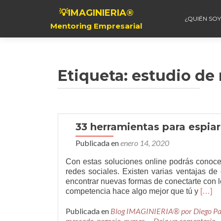
💡IMAGINIERIA®
¿QUIÉN SOY
Mentoring Empresarial
Etiqueta:
estudio de
33 herramientas para espia
Publicada en
enero 14, 2020
Con estas soluciones online podrás conoce
redes sociales. Existen varias ventajas de 
encontrar nuevas formas de conectarte con lo
Leer
competencia hace algo mejor que tú y
[…]
más3
Publicada en
Blog IMAGINIERIA® por Diego P
herra
mercado
,
negocio
,
pymes
Deja un comentario
para