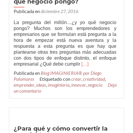
qué negocio pongo?
Publicada en
diciembre 27, 2016
La pregunta del millón…¿y yo qué negocio
pongo? Muchos son los emprendedores y
empresarios que se formulan está pregunta a la
hora de empezar está nueva aventura y la
respuesta a esta pregunta es que hay que
plantearse otras tres preguntas más adecuadas
con dos tipos de enfoque distinto, el enfoque
Leer
empresarial ¿Qué debe cumplir
[…]
másLa
Publicada en
Blog IMAGINIERIA® por Diego
pregunta
Palomares
Etiquetado con
crear
,
creatividad
,
del
emprender
,
ideas
,
imaginieria
,
innovar
,
negocio
Deja
millón…
un comentario
¿y
yo
qué
negocio
pongo?
¿Para qué y cómo convertir la