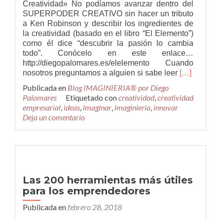
Creatividad» No podíamos avanzar dentro del
SUPERPODER CREATIVO sin hacer un tributo
a Ken Robinson y describir los ingredientes de
la creatividad (basado en el libro “El Elemento”)
como él dice “descubrir la pasión lo cambia
todo”. Conócelo en este enlace…
http://diegopalomares.es/elelemento Cuando
Leer
nosotros preguntamos a alguien si sabe leer
[…]
másIngredi
Publicada en
Blog IMAGINIERIA® por Diego
de
Palomares
Etiquetado con
creatividad
,
creatividad
la
empresarial
,
ideas
,
imaginar
,
imaginieria
,
innovar
Creatividad
Deja un comentario
Las 200 herramientas más útiles
para los emprendedores
Publicada en
febrero 28, 2018