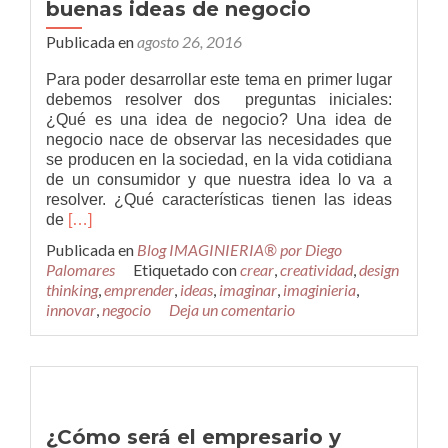
buenas ideas de negocio
Publicada en
agosto 26, 2016
Para poder desarrollar este tema en primer lugar
debemos resolver dos preguntas iniciales:
¿Qué es una idea de negocio? Una idea de
negocio nace de observar las necesidades que
se producen en la sociedad, en la vida cotidiana
de un consumidor y que nuestra idea lo va a
resolver. ¿Qué características tienen las ideas
Leer
de
[…]
más6
Publicada en
Blog IMAGINIERIA® por Diego
Pasos
Palomares
Etiquetado con
crear
,
creatividad
,
design
para
thinking
,
emprender
,
ideas
,
imaginar
,
imaginieria
,
identificar
innovar
,
negocio
Deja un comentario
las
buenas
ideas
de
negocio
¿Cómo será el empresario y