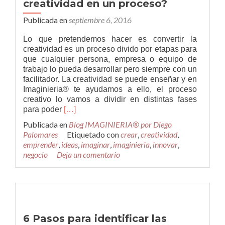
creatividad en un proceso?
Publicada en
septiembre 6, 2016
Lo que pretendemos hacer es convertir la
creatividad es un proceso divido por etapas para
que cualquier persona, empresa o equipo de
trabajo lo pueda desarrollar pero siempre con un
facilitador. La creatividad se puede enseñar y en
Imaginieria® te ayudamos a ello, el proceso
creativo lo vamos a dividir en distintas fases
Leer
para poder
[…]
más¿Para
Publicada en
Blog IMAGINIERIA® por Diego
qué
Palomares
Etiquetado con
crear
,
creatividad
,
y
emprender
,
ideas
,
imaginar
,
imaginieria
,
innovar
,
cómo
negocio
Deja un comentario
convertir
la
creatividad
en
un
proceso?
6 Pasos para identificar las