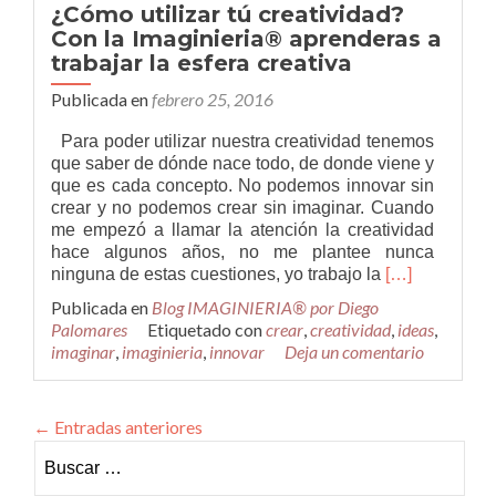
¿Cómo utilizar tú creatividad?
Con la Imaginieria® aprenderas a
trabajar la esfera creativa
Publicada en
febrero 25, 2016
Para poder utilizar nuestra creatividad tenemos
que saber de dónde nace todo, de donde viene y
que es cada concepto. No podemos innovar sin
crear y no podemos crear sin imaginar. Cuando
me empezó a llamar la atención la creatividad
hace algunos años, no me plantee nunca
Leer
ninguna de estas cuestiones, yo trabajo la
[…]
más¿Cómo
Publicada en
Blog IMAGINIERIA® por Diego
utilizar
Palomares
Etiquetado con
crear
,
creatividad
,
ideas
,
tú
imaginar
,
imaginieria
,
innovar
Deja un comentario
creatividad?
Con
la
←
Entradas anteriores
Imaginieria®
aprenderas
Buscar:
a
trabajar