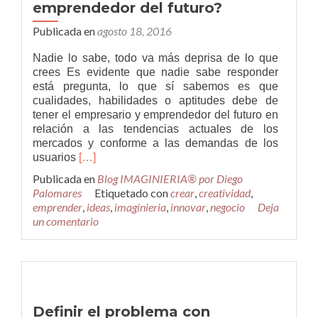
emprendedor del futuro?
Publicada en
agosto 18, 2016
Nadie lo sabe, todo va más deprisa de lo que
crees Es evidente que nadie sabe responder
está pregunta, lo que sí sabemos es que
cualidades, habilidades o aptitudes debe de
tener el empresario y emprendedor del futuro en
relación a las tendencias actuales de los
mercados y conforme a las demandas de los
Leer
usuarios
[…]
más¿Cómo
Publicada en
Blog IMAGINIERIA® por Diego
será
Palomares
Etiquetado con
crear
,
creatividad
,
el
emprender
,
ideas
,
imaginieria
,
innovar
,
negocio
Deja
empresario
un comentario
y
emprendedor
del
futuro?
Definir el problema con