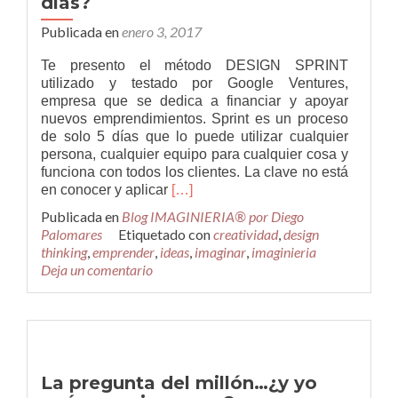
días?
Publicada en
enero 3, 2017
Te presento el método DESIGN SPRINT
utilizado y testado por Google Ventures,
empresa que se dedica a financiar y apoyar
nuevos emprendimientos. Sprint es un proceso
de solo 5 días que lo puede utilizar cualquier
persona, cualquier equipo para cualquier cosa y
funciona con todos los clientes. La clave no está
Leer
en conocer y aplicar
[…]
más¿Cómo
Publicada en
Blog IMAGINIERIA® por Diego
resolver
Palomares
Etiquetado con
creatividad
,
design
problemas
thinking
,
emprender
,
ideas
,
imaginar
,
imaginieria
y
Deja un comentario
testar
nuevas
ideas
en
sólo
cinco
La pregunta del millón…¿y yo
días?