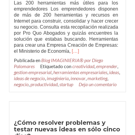
Las 200 herramientas más útiles para los
emprendedores Los emprendedores disponen
de más de 200 herramientas y recursos en
Internet para construir, consolidar y hacer crecer
su negocio. Consulta esta recopilación realizada
por Pro Quo Abogados y quizás encuentres la
solución que estabas buscando. Herramientas
para crear una Empresa Creación de Empresas:
Leer
el Ministerio de Economía,
[…]
másLas
Publicada en
Blog IMAGINIERIA® por Diego
200
Palomares
Etiquetado con
creatividad
,
emprender
,
herramientas
gestion empresarial
,
herramientas empresariales
,
ideas
,
más
ideas de negocio
,
imaginieria
,
innovar
,
marketing
,
útiles
negocio
,
productividad
,
startup
Deja un comentario
para
los
emprendedores
¿Cómo resolver problemas y
testar nuevas ideas en sólo cinco