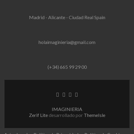
Madrid - Alicante - Ciudad Real Spain
holaimaginieria@gmail.com
(+34) 665 99 29 00
Enlace
Enlace
Enlace
Enlace
de
de
de
de
Facebook
Twitter
Linkedin
instagram
IMAGINIERIA
Zerif Lite
desarrollado por
ThemeIsle