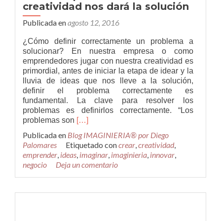
creatividad nos dará la solución
Publicada en
agosto 12, 2016
¿Cómo definir correctamente un problema a
solucionar? En nuestra empresa o como
emprendedores jugar con nuestra creatividad es
primordial, antes de iniciar la etapa de idear y la
lluvia de ideas que nos lleve a la solución,
definir el problema correctamente es
fundamental. La clave para resolver los
problemas es definirlos correctamente. “Los
Leer
problemas son
[…]
másDefinir
Publicada en
Blog IMAGINIERIA® por Diego
el
Palomares
Etiquetado con
crear
,
creatividad
,
problema
emprender
,
ideas
,
imaginar
,
imaginieria
,
innovar
,
con
negocio
Deja un comentario
creatividad
nos
dará
la
solución