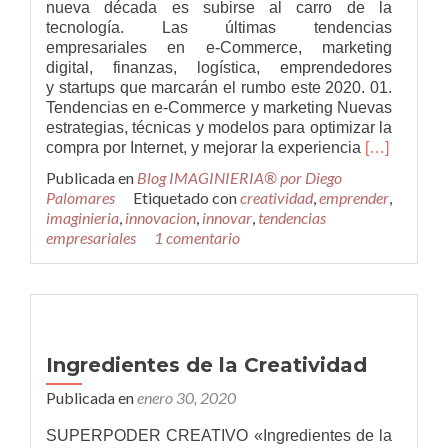
nueva década es subirse al carro de la
tecnología. Las últimas tendencias
empresariales en e-Commerce, marketing
digital, finanzas, logística, emprendedores
y startups que marcarán el rumbo este 2020. 01.
Tendencias en e-Commerce y marketing Nuevas
estrategias, técnicas y modelos para optimizar la
Leer
compra por Internet, y mejorar la experiencia
[…]
másTenden
Publicada en
Blog IMAGINIERIA® por Diego
clave
Palomares
Etiquetado con
creatividad
,
emprender
,
a
imaginieria
,
innovacion
,
innovar
,
tendencias
tener
empresariales
1 comentario
en
cuenta
en
2020
para
en
Ingredientes de la Creatividad
la
innovación
Publicada en
enero 30, 2020
empresarial
SUPERPODER CREATIVO «Ingredientes de la