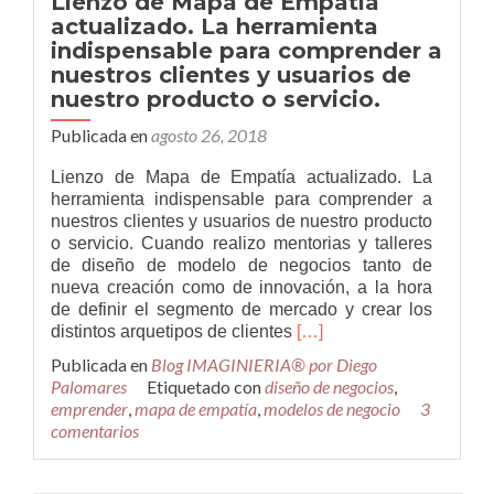
Lienzo de Mapa de Empatía
y
actualizado. La herramienta
emprendimiento
indispensable para comprender a
a
nuestros
nuestros clientes y usuarios de
jóvenes
nuestro producto o servicio.
Publicada en
agosto 26, 2018
Lienzo de Mapa de Empatía actualizado. La
herramienta indispensable para comprender a
nuestros clientes y usuarios de nuestro producto
o servicio. Cuando realizo mentorias y talleres
de diseño de modelo de negocios tanto de
nueva creación como de innovación, a la hora
de definir el segmento de mercado y crear los
Leer
distintos arquetipos de clientes
[…]
másLienzo
Publicada en
Blog IMAGINIERIA® por Diego
de
Palomares
Etiquetado con
diseño de negocios
,
Mapa
emprender
,
mapa de empatía
,
modelos de negocio
3
de
comentarios
Empatía
actualizado.
La