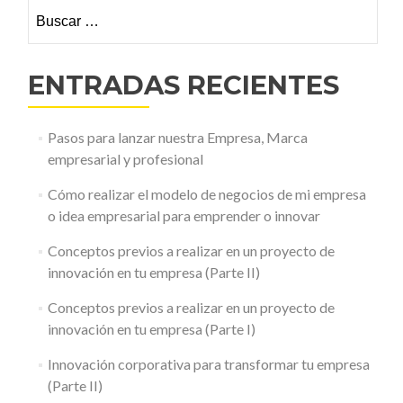
Buscar:
herramienta
indispensable
para
comprender
ENTRADAS RECIENTES
a
nuestros
clientes
Pasos para lanzar nuestra Empresa, Marca
y
usuarios
empresarial y profesional
de
nuestro
Cómo realizar el modelo de negocios de mi empresa
producto
o idea empresarial para emprender o innovar
o
servicio.
Conceptos previos a realizar en un proyecto de
innovación en tu empresa (Parte II)
Conceptos previos a realizar en un proyecto de
innovación en tu empresa (Parte I)
Innovación corporativa para transformar tu empresa
(Parte II)