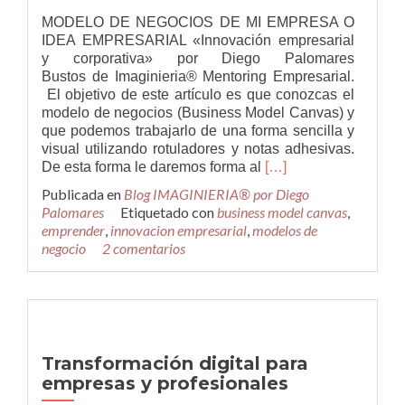
MODELO DE NEGOCIOS DE MI EMPRESA O
IDEA EMPRESARIAL «Innovación empresarial
y corporativa» por Diego Palomares
Bustos de Imaginieria® Mentoring Empresarial.
El objetivo de este artículo es que conozcas el
modelo de negocios (Business Model Canvas) y
que podemos trabajarlo de una forma sencilla y
visual utilizando rotuladores y notas adhesivas.
Leer
De esta forma le daremos forma al
[…]
másCómo
Publicada en
Blog IMAGINIERIA® por Diego
realizar
Palomares
Etiquetado con
business model canvas
,
el
emprender
,
innovacion empresarial
,
modelos de
modelo
negocio
2 comentarios
de
negocios
de
mi
empresa
o
Transformación digital para
idea
empresas y profesionales
empresarial
para