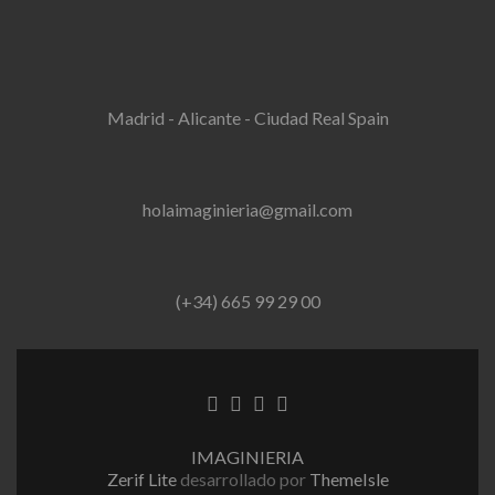
Madrid - Alicante - Ciudad Real Spain
holaimaginieria@gmail.com
(+34) 665 99 29 00
Enlace
Enlace
Enlace
Enlace
de
de
de
de
Facebook
Twitter
Linkedin
instagram
IMAGINIERIA
Zerif Lite
desarrollado por
ThemeIsle