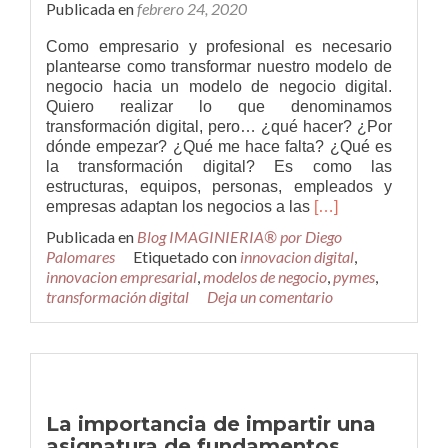
Publicada en
febrero 24, 2020
emprender
o
Como empresario y profesional es necesario
innovar
plantearse como transformar nuestro modelo de
negocio hacia un modelo de negocio digital.
Quiero realizar lo que denominamos
transformación digital, pero… ¿qué hacer? ¿Por
dónde empezar? ¿Qué me hace falta? ¿Qué es
la transformación digital? Es como las
estructuras, equipos, personas, empleados y
Leer
empresas adaptan los negocios a las
[…]
másTransformació
Publicada en
Blog IMAGINIERIA® por Diego
digital
Palomares
Etiquetado con
innovacion digital
,
para
innovacion empresarial
,
modelos de negocio
,
pymes
,
empresas
transformación digital
Deja un comentario
y
profesionales
La importancia de impartir una
asignatura de fundamentos