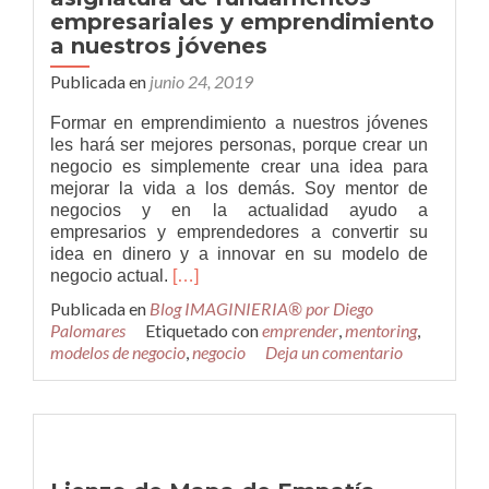
empresariales y emprendimiento
a nuestros jóvenes
Publicada en
junio 24, 2019
Formar en emprendimiento a nuestros jóvenes
les hará ser mejores personas, porque crear un
negocio es simplemente crear una idea para
mejorar la vida a los demás. Soy mentor de
negocios y en la actualidad ayudo a
empresarios y emprendedores a convertir su
idea en dinero y a innovar en su modelo de
Leer
negocio actual.
[…]
másLa
Publicada en
Blog IMAGINIERIA® por Diego
importancia
Palomares
Etiquetado con
emprender
,
mentoring
,
de
modelos de negocio
,
negocio
Deja un comentario
impartir
una
asignatura
de
fundamentos
empresariales