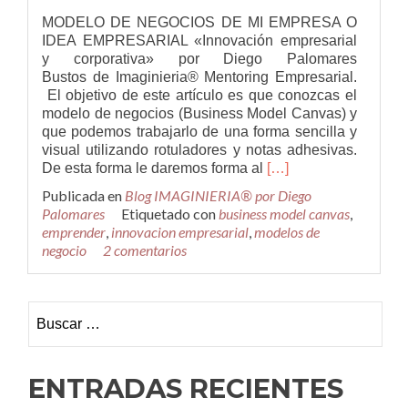
MODELO DE NEGOCIOS DE MI EMPRESA O
IDEA EMPRESARIAL «Innovación empresarial
y corporativa» por Diego Palomares
Bustos de Imaginieria® Mentoring Empresarial.
El objetivo de este artículo es que conozcas el
modelo de negocios (Business Model Canvas) y
que podemos trabajarlo de una forma sencilla y
visual utilizando rotuladores y notas adhesivas.
Leer
De esta forma le daremos forma al
[…]
másCómo
Publicada en
Blog IMAGINIERIA® por Diego
realizar
Palomares
Etiquetado con
business model canvas
,
el
emprender
,
innovacion empresarial
,
modelos de
modelo
negocio
2 comentarios
de
negocios
de
Buscar:
mi
empresa
o
idea
ENTRADAS RECIENTES
empresarial
para