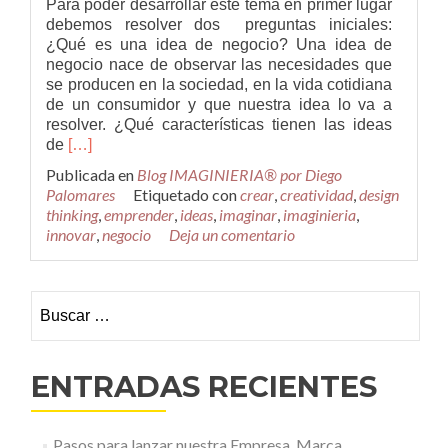
Para poder desarrollar este tema en primer lugar
debemos resolver dos preguntas iniciales:
¿Qué es una idea de negocio? Una idea de
negocio nace de observar las necesidades que
se producen en la sociedad, en la vida cotidiana
de un consumidor y que nuestra idea lo va a
resolver. ¿Qué características tienen las ideas
Leer
de
[…]
más6
Publicada en
Blog IMAGINIERIA® por Diego
Pasos
Palomares
Etiquetado con
crear
,
creatividad
,
design
para
thinking
,
emprender
,
ideas
,
imaginar
,
imaginieria
,
identificar
innovar
,
negocio
Deja un comentario
las
buenas
ideas
Buscar:
de
negocio
ENTRADAS RECIENTES
Pasos para lanzar nuestra Empresa, Marca