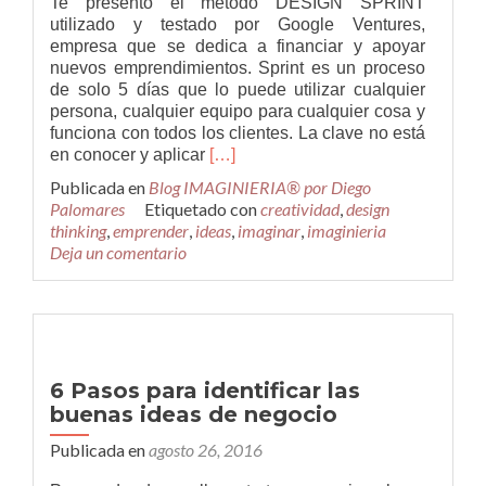
Te presento el método DESIGN SPRINT
utilizado y testado por Google Ventures,
empresa que se dedica a financiar y apoyar
nuevos emprendimientos. Sprint es un proceso
de solo 5 días que lo puede utilizar cualquier
persona, cualquier equipo para cualquier cosa y
funciona con todos los clientes. La clave no está
Leer
en conocer y aplicar
[…]
más¿Cómo
Publicada en
Blog IMAGINIERIA® por Diego
resolver
Palomares
Etiquetado con
creatividad
,
design
problemas
thinking
,
emprender
,
ideas
,
imaginar
,
imaginieria
y
Deja un comentario
testar
nuevas
ideas
en
sólo
cinco
6 Pasos para identificar las
días?
buenas ideas de negocio
Publicada en
agosto 26, 2016