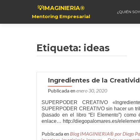
💡IMAGINIERIA®
¿QUIÉN SOY
Mentoring Empresarial
Etiqueta:
ideas
Navegación de entrada
Ingredientes de la Creativi
Publicada en
enero 30, 2020
SUPERPODER CREATIVO «Ingredientes
SUPERPODER CREATIVO sin hacer un tributo 
(basado en el libro “El Elemento”) como é
enlace… http://diegopalomares.es/elelemen
Publicada en
Blog IMAGINIERIA® por Diego P
imaginar
,
imaginieria
,
innovar
Deja un coment