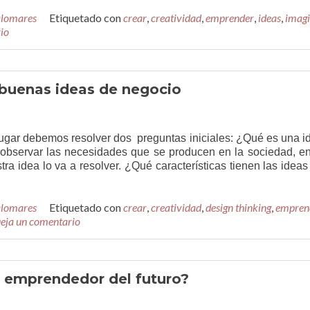
alomares
Etiquetado con
crear
,
creatividad
,
emprender
,
ideas
,
imag
io
s buenas ideas de negocio
lugar debemos resolver dos preguntas iniciales: ¿Qué es una i
bservar las necesidades que se producen en la sociedad, en
ra idea lo va a resolver. ¿Qué características tienen las ideas
alomares
Etiquetado con
crear
,
creatividad
,
design thinking
,
empren
eja un comentario
y emprendedor del futuro?