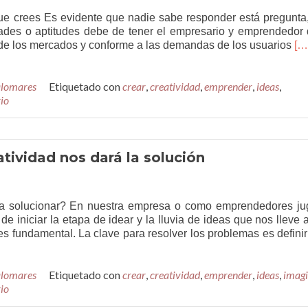
ue crees Es evidente que nadie sabe responder está pregunta,
ades o aptitudes debe de tener el empresario y emprendedor 
Le
s de los mercados y conforme a las demandas de los usuarios
[…
má
se
alomares
Etiquetado con
crear
,
creatividad
,
emprender
,
ideas
,
el
io
em
y
em
de
fut
atividad nos dará la solución
 a solucionar? En nuestra empresa o como emprendedores ju
de iniciar la etapa de idear y la lluvia de ideas que nos lleve a
es fundamental. La clave para resolver los problemas es definir
ir
alomares
Etiquetado con
crear
,
creatividad
,
emprender
,
ideas
,
imag
io
a