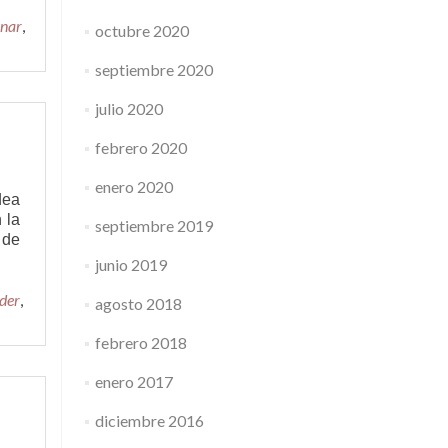
inar
,
octubre 2020
septiembre 2020
julio 2020
febrero 2020
enero 2020
dea
 la
septiembre 2019
Leer
 de
más6
junio 2019
Pasos
der
para
,
agosto 2018
identificar
las
febrero 2018
buenas
ideas
enero 2017
de
negocio
diciembre 2016