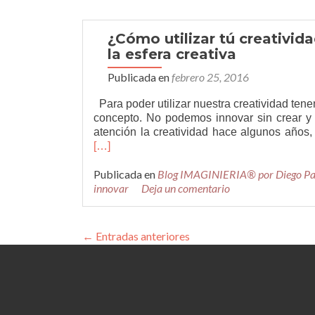
creativi
nos
dará
¿Cómo utilizar tú creativid
la
la esfera creativa
solución
Publicada en
febrero 25, 2016
Para poder utilizar nuestra creatividad te
concepto. No podemos innovar sin crear y
atención la creatividad hace algunos años,
[…]
Publicada en
Blog IMAGINIERIA® por Diego P
innovar
Deja un comentario
←
Entradas anteriores