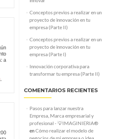
innovar
idad
Conceptos previos a realizar en un
proyecto de innovación en tu
empresa (Parte II)
Conceptos previos a realizar en un
proyecto de innovación en tu
gún
nto
empresa (Parte I)
: a
Innovación corporativa para
transformar tu empresa (Parte II)
s
,
COMENTARIOS RECIENTES
Pasos para lanzar nuestra
Empresa, Marca empresarial y
profesional - 💡IMAGINIERIA®
en
Cómo realizar el modelo de
200
negocios de mi empresa o idea
sta