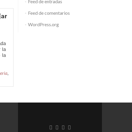
Feed de entradas
Feed de comentarios
jar
WordPress.org
ada
 la
Leer
 la
más¿Cómo
utilizar
eria
tú
,
creatividad?
Con
la
Imaginieria®
aprenderas
a
trabajar
la
esfera
Enlace
Enlace
Enlace
Enlace
creativa