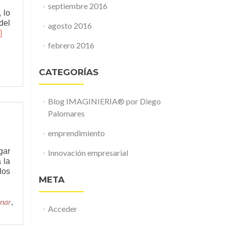
septiembre 2016
 lo
del
agosto 2016
er
]
s¿Cómo
febrero 2016
rá
CATEGORÍAS
presario
prendedor
Blog IMAGINIERIA® por Diego
l
Palomares
uro?
emprendimiento
gar
Innovación empresarial
 la
los
META
inar
,
Acceder