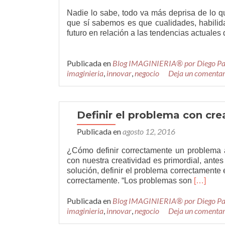
Nadie lo sabe, todo va más deprisa de lo q
que sí sabemos es que cualidades, habilid
futuro en relación a las tendencias actuale
Publicada en
Blog IMAGINIERIA® por Diego P
imaginieria
,
innovar
,
negocio
Deja un comentar
Definir el problema con cre
Publicada en
agosto 12, 2016
¿Cómo definir correctamente un problema
con nuestra creatividad es primordial, antes 
solución, definir el problema correctamente 
Leer
correctamente. “Los problemas son
[…]
másDefin
Publicada en
Blog IMAGINIERIA® por Diego P
el
imaginieria
,
innovar
,
negocio
Deja un comentar
problem
con