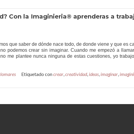
dad
ad? Con la Imaginieria® aprenderas a traba
nemos que saber de dónde nace todo, de donde viene y que es c
 no podemos crear sin imaginar. Cuando me empezó a llamar
 no me plantee nunca ninguna de estas cuestiones, yo trabajo
alomares
Etiquetado con
crear
,
creatividad
,
ideas
,
imaginar
,
imagini