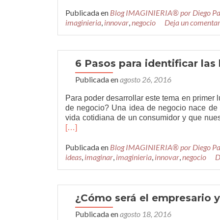
más¿Para
Publicada en
qué
Blog IMAGINIERIA® por Diego P
imaginieria
,
innovar
y
,
negocio
Deja un comentar
cómo
convertir
la
creatividad
6 Pasos para identificar la
en
Publicada en
agosto 26, 2016
un
proceso?
Para poder desarrollar este tema en primer 
de negocio? Una idea de negocio nace de o
vida cotidiana de un consumidor y que nuest
[…]
Publicada en
Blog IMAGINIERIA® por Diego P
ideas
,
imaginar
,
imaginieria
,
innovar
,
negocio
D
¿Cómo será el empresario 
Publicada en
agosto 18, 2016