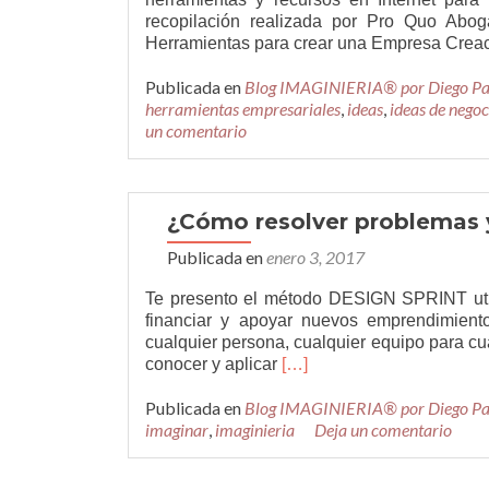
recopilación realizada por Pro Quo Abog
Herramientas para crear una Empresa Creac
Publicada en
Blog IMAGINIERIA® por Diego P
herramientas empresariales
,
ideas
,
ideas de negoc
un comentario
¿Cómo resolver problemas y
Publicada en
enero 3, 2017
Te presento el método DESIGN SPRINT util
financiar y apoyar nuevos emprendimiento
cualquier persona, cualquier equipo para cua
Leer
conocer y aplicar
[…]
más¿Cómo
Publicada en
Blog IMAGINIERIA® por Diego P
resolver
imaginar
,
imaginieria
problemas
Deja un comentario
y
testar