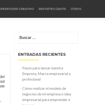
UPERPODER CREATIVO
REPORTES GRATIS
OTROS
Buscar:
ENTRADAS RECIENTES
Pasos para lanzar nuestra
Empresa, Marca empresarial y
del
profesional
dad
ste
Cómo realizar el modelo de
negocios de mi empresa o idea
edientes
empresarial para emprender o
s
,