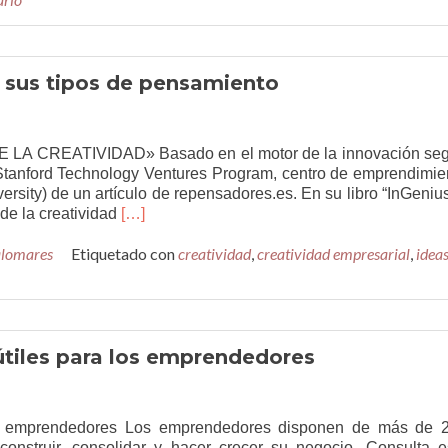
Creativ
y sus tipos de pensamiento
CREATIVIDAD» Basado en el motor de la innovación se
e Stanford Technology Ventures Program, centro de emprendimie
ersity) de un artículo de repensadores.es. En su libro “InGenius
Leer
 de la creatividad
[…]
másEl
alomares
Etiquetado con
motor
creatividad
,
creatividad empresarial
,
idea
de
la
creatividad
y
sus
tiles para los emprendedores
tipos
de
pensamiento
os emprendedores Los emprendedores disponen de más de 
construir, consolidar y hacer crecer su negocio. Consulta e