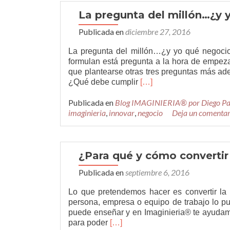
nuevas
ideas
La pregunta del millón…¿y
en
Publicada en
diciembre 27, 2016
sólo
cinco
La pregunta del millón…¿y yo qué negoci
días?
formulan está pregunta a la hora de empeza
que plantearse otras tres preguntas más ade
Leer
¿Qué debe cumplir
[…]
másLa
Publicada en
Blog IMAGINIERIA® por Diego P
pregunta
imaginieria
,
innovar
,
negocio
del
Deja un comentar
millón…
¿y
yo
qué
¿Para qué y cómo convertir 
negocio
Publicada en
septiembre 6, 2016
pongo?
Lo que pretendemos hacer es convertir la 
persona, empresa o equipo de trabajo lo pue
puede enseñar y en Imaginieria® te ayudamos
Leer
para poder
[…]