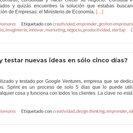
ados y quizás encuentres la solución que estabas buscan
Leer
ión de Empresas: el Ministerio de Economía,
[…]
másLas
alomares
Etiquetado con
creatividad
,
emprender
200
,
gestion empresari
io
,
imaginieria
,
innovar
,
marketing
,
negocio
,
productividad
herramientas
,
startup
D
más
útiles
para
los
emprendedores
 testar nuevas ideas en sólo cinco días?
izado y testado por Google Ventures, empresa que se dedic
s. Sprint es un proceso de solo 5 días que lo puede utili
lquier cosa y funciona con todos los clientes. La clave no está
alomares
Etiquetado con
creatividad
,
design thinking
,
emprender
,
id