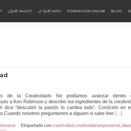
?
¿QUÉ HAGO?
¿Y QUÉ MÁS?
FORMACIÓN ONLINE
BLOG
S
s
dad
 de la Creatividad» No podíamos avanzar dentro 
a Ken Robinson y describir los ingredientes de la creativi
l dice “descubrir la pasión lo cambia todo”. Conócelo en e
Leer
to Cuando nosotros preguntamos a alguien si sabe leer
[…]
másIngr
alomares
Etiquetado con
creatividad
,
creatividad empresarial
de
,
idea
ario
la