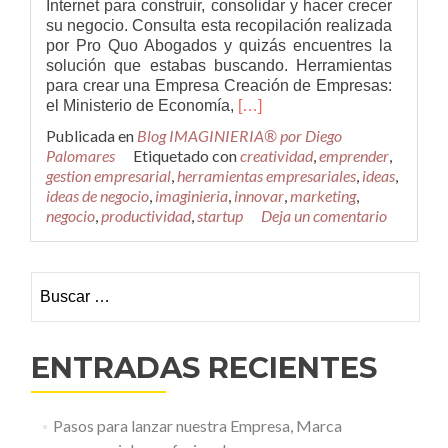
Internet para construir, consolidar y hacer crecer
su negocio. Consulta esta recopilación realizada
por Pro Quo Abogados y quizás encuentres la
solución que estabas buscando. Herramientas
para crear una Empresa Creación de Empresas:
Leer
el Ministerio de Economía,
[…]
másLas
Publicada en
Blog IMAGINIERIA® por Diego
200
Palomares
Etiquetado con
creatividad
,
emprender
,
herramientas
gestion empresarial
,
herramientas empresariales
,
ideas
,
más
ideas de negocio
,
imaginieria
,
innovar
,
marketing
,
útiles
negocio
,
productividad
,
startup
Deja un comentario
para
los
emprendedores
Buscar:
ENTRADAS RECIENTES
Pasos para lanzar nuestra Empresa, Marca