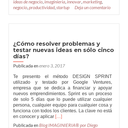
ideas de negocio
,
imaginieria
,
innovar
,
marketing
,
útiles
negocio
,
productividad
,
startup
Deja un comentario
para
los
emprendedores
¿Cómo resolver problemas y
testar nuevas ideas en sólo cinco
días?
Publicada en
enero 3, 2017
Te presento el método DESIGN SPRINT
utilizado y testado por Google Ventures,
empresa que se dedica a financiar y apoyar
nuevos emprendimientos. Sprint es un proceso
de solo 5 días que lo puede utilizar cualquier
persona, cualquier equipo para cualquier cosa y
funciona con todos los clientes. La clave no está
Leer
en conocer y aplicar
[…]
más¿Cómo
Publicada en
Blog IMAGINIERIA® por Diego
resolver