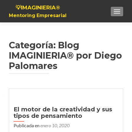
💡IMAGINIERIA®
Toggle n
Mentoring Empresarial
Categoría:
Blog
IMAGINIERIA® por Diego
Palomares
Navegación de entradas
El motor de la creatividad y sus
tipos de pensamiento
Publicada en
enero 10, 2020