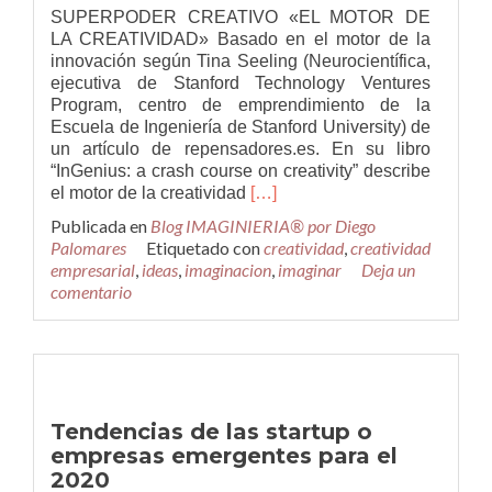
SUPERPODER CREATIVO «EL MOTOR DE
LA CREATIVIDAD» Basado en el motor de la
innovación según Tina Seeling (Neurocientífica,
ejecutiva de Stanford Technology Ventures
Program, centro de emprendimiento de la
Escuela de Ingeniería de Stanford University) de
un artículo de repensadores.es. En su libro
“InGenius: a crash course on creativity” describe
Leer
el motor de la creatividad
[…]
másEl
Publicada en
Blog IMAGINIERIA® por Diego
motor
Palomares
Etiquetado con
creatividad
,
creatividad
de
empresarial
,
ideas
,
imaginacion
,
imaginar
Deja un
la
comentario
creatividad
y
sus
tipos
de
pensamiento
Tendencias de las startup o
empresas emergentes para el
2020