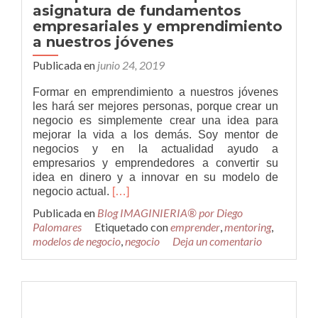
asignatura de fundamentos
España
empresariales y emprendimiento
a nuestros jóvenes
Publicada en
junio 24, 2019
Formar en emprendimiento a nuestros jóvenes
les hará ser mejores personas, porque crear un
negocio es simplemente crear una idea para
mejorar la vida a los demás. Soy mentor de
negocios y en la actualidad ayudo a
empresarios y emprendedores a convertir su
idea en dinero y a innovar en su modelo de
Leer
negocio actual.
[…]
másLa
Publicada en
Blog IMAGINIERIA® por Diego
importancia
Palomares
Etiquetado con
emprender
,
mentoring
,
de
modelos de negocio
,
negocio
Deja un comentario
impartir
una
asignatura
de
fundamentos