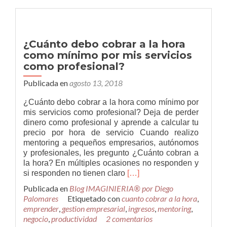
La
herramienta
indispensable
para
¿Cuánto debo cobrar a la hora
comprender
como mínimo por mis servicios
a
como profesional?
nuestros
clientes
Publicada en
agosto 13, 2018
y
usuarios
¿Cuánto debo cobrar a la hora como mínimo por
de
mis servicios como profesional? Deja de perder
nuestro
dinero como profesional y aprende a calcular tu
producto
precio por hora de servicio Cuando realizo
o
mentoring a pequeños empresarios, autónomos
servicio.
y profesionales, les pregunto ¿Cuánto cobran a
la hora? En múltiples ocasiones no responden y
Leer
si responden no tienen claro
[…]
más¿Cuánto
Publicada en
Blog IMAGINIERIA® por Diego
debo
Palomares
Etiquetado con
cuanto cobrar a la hora
,
cobrar
emprender
,
gestion empresarial
,
ingresos
,
mentoring
,
a
negocio
,
productividad
2 comentarios
la