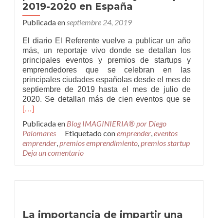
2019-2020 en España
Publicada en
septiembre 24, 2019
El diario El Referente vuelve a publicar un año
más, un reportaje vivo donde se detallan los
principales eventos y premios de startups y
emprendedores que se celebran en las
principales ciudades españolas desde el mes de
septiembre de 2019 hasta el mes de julio de
Leer
2020. Se detallan más de cien eventos que se
másMá
[…]
de
Publicada en
Blog IMAGINIERIA® por Diego
100
Palomares
Etiquetado con
emprender
,
eventos
eventos
emprender
,
premios emprendimiento
,
premios startup
premios
Deja un comentario
para
empren
y
startups
2019-
2020
La importancia de impartir una
en