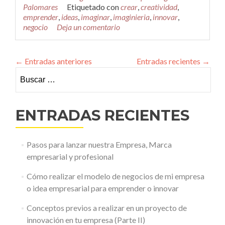
qué
Palomares
Etiquetado con
crear
,
creatividad
,
y
emprender
,
ideas
,
imaginar
,
imaginieria
,
innovar
,
cómo
negocio
Deja un comentario
convertir
la
creatividad
←
Entradas anteriores
Entradas recientes
→
en
un
Buscar:
proceso?
ENTRADAS RECIENTES
Pasos para lanzar nuestra Empresa, Marca
empresarial y profesional
Cómo realizar el modelo de negocios de mi empresa
o idea empresarial para emprender o innovar
Conceptos previos a realizar en un proyecto de
innovación en tu empresa (Parte II)