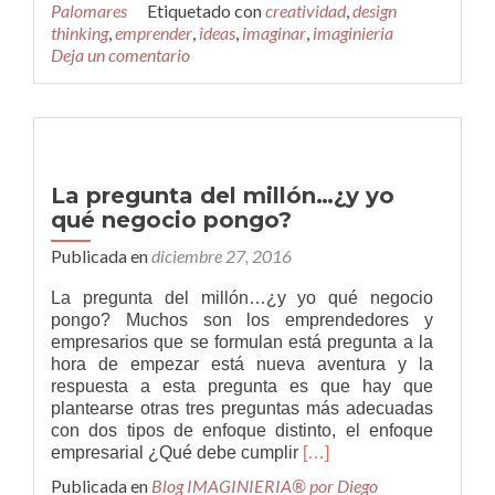
Palomares
Etiquetado con
creatividad
,
design
problemas
thinking
,
emprender
,
ideas
,
imaginar
,
imaginieria
y
Deja un comentario
testar
nuevas
ideas
en
sólo
cinco
La pregunta del millón…¿y yo
días?
qué negocio pongo?
Publicada en
diciembre 27, 2016
La pregunta del millón…¿y yo qué negocio
pongo? Muchos son los emprendedores y
empresarios que se formulan está pregunta a la
hora de empezar está nueva aventura y la
respuesta a esta pregunta es que hay que
plantearse otras tres preguntas más adecuadas
con dos tipos de enfoque distinto, el enfoque
Leer
empresarial ¿Qué debe cumplir
[…]
másLa
Publicada en
Blog IMAGINIERIA® por Diego