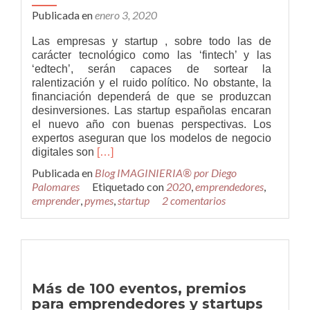
Publicada en
enero 3, 2020
Las empresas y startup , sobre todo las de
carácter tecnológico como las ‘fintech’ y las
‘edtech’, serán capaces de sortear la
ralentización y el ruido político. No obstante, la
financiación dependerá de que se produzcan
desinversiones. Las startup españolas encaran
el nuevo año con buenas perspectivas. Los
expertos aseguran que los modelos de negocio
Leer
digitales son
[…]
másTendencias
Publicada en
Blog IMAGINIERIA® por Diego
de
Palomares
Etiquetado con
2020
,
emprendedores
,
las
emprender
,
pymes
,
startup
2 comentarios
startup
o
empresas
emergentes
para
el
Más de 100 eventos, premios
2020
para emprendedores y startups