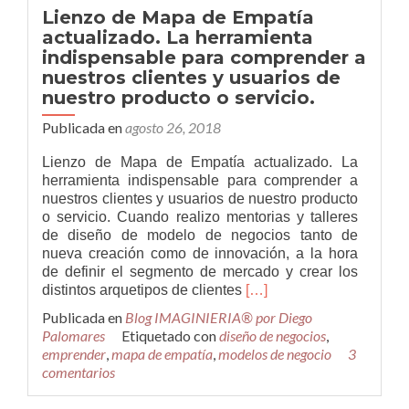
empresariales
Lienzo de Mapa de Empatía
y
actualizado. La herramienta
emprendimiento
indispensable para comprender a
a
nuestros
nuestros clientes y usuarios de
jóvenes
nuestro producto o servicio.
Publicada en
agosto 26, 2018
Lienzo de Mapa de Empatía actualizado. La
herramienta indispensable para comprender a
nuestros clientes y usuarios de nuestro producto
o servicio. Cuando realizo mentorias y talleres
de diseño de modelo de negocios tanto de
nueva creación como de innovación, a la hora
de definir el segmento de mercado y crear los
Leer
distintos arquetipos de clientes
[…]
másLienzo
Publicada en
Blog IMAGINIERIA® por Diego
de
Palomares
Etiquetado con
diseño de negocios
,
Mapa
emprender
,
mapa de empatía
,
modelos de negocio
3
de
comentarios
Empatía
actualizado.