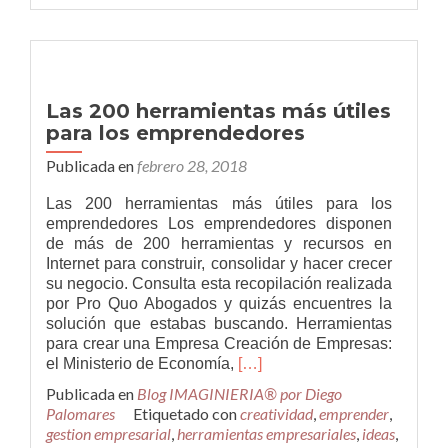
hora
como
mínimo
por
mis
Las 200 herramientas más útiles
servicios
para los emprendedores
como
profesional?
Publicada en
febrero 28, 2018
Las 200 herramientas más útiles para los
emprendedores Los emprendedores disponen
de más de 200 herramientas y recursos en
Internet para construir, consolidar y hacer crecer
su negocio. Consulta esta recopilación realizada
por Pro Quo Abogados y quizás encuentres la
solución que estabas buscando. Herramientas
para crear una Empresa Creación de Empresas:
Leer
el Ministerio de Economía,
[…]
másLas
Publicada en
Blog IMAGINIERIA® por Diego
200
Palomares
Etiquetado con
creatividad
,
emprender
,
herramientas
gestion empresarial
,
herramientas empresariales
,
ideas
,
más