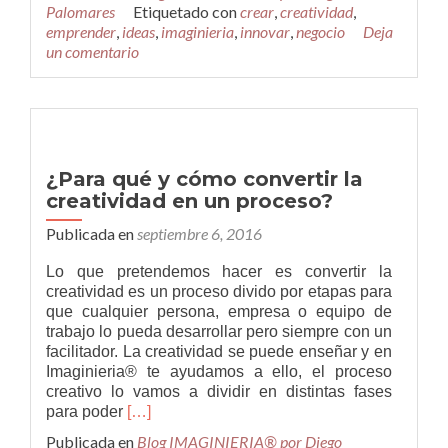
pregunta
Palomares
Etiquetado con
crear
,
creatividad
,
del
emprender
,
ideas
,
imaginieria
,
innovar
,
negocio
Deja
millón…
un comentario
¿y
yo
qué
negocio
pongo?
¿Para qué y cómo convertir la
creatividad en un proceso?
Publicada en
septiembre 6, 2016
Lo que pretendemos hacer es convertir la
creatividad es un proceso divido por etapas para
que cualquier persona, empresa o equipo de
trabajo lo pueda desarrollar pero siempre con un
facilitador. La creatividad se puede enseñar y en
Imaginieria® te ayudamos a ello, el proceso
creativo lo vamos a dividir en distintas fases
Leer
para poder
[…]
más¿Para
Publicada en
Blog IMAGINIERIA® por Diego